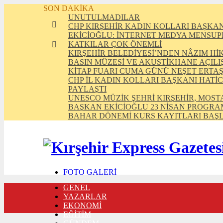
SON DAKİKA
UNUTULMADILAR
CHP KIRŞEHİR KADIN KOLLARI BAŞKAN
EKİCİOĞLU: İNTERNET MEDYA MENSUPL
KATKILAR ÇOK ÖNEMLİ
KIRŞEHİR BELEDİYESİ’NDEN NÂZIM H
BASIN MÜZESİ VE AKUSTİKHANE AÇILI
KİTAP FUARI CUMA GÜNÜ NEŞET ERTA
CHP İL KADIN KOLLARI BAŞKANI HATİC
PAYLAŞTI
UNESCO MÜZİK ŞEHRİ KIRŞEHİR, MOST
BAŞKAN EKİCİOĞLU 23 NİSAN PROGRA
BAHAR DÖNEMİ KURS KAYITLARI BAŞ
FOTO GALERİ
VIDEO GALERİ
GENEL
TRAFİK DURUMU
YAZARLAR
NÖBETÇİ ECZANELER
EKONOMİ
CANLI SONUÇLAR
EĞİTİM
HABER GÖNDER