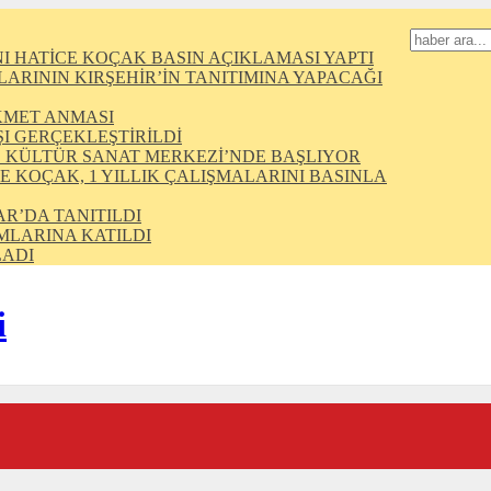
I HATİCE KOÇAK BASIN AÇIKLAMASI YAPTI
ARININ KIRŞEHİR’İN TANITIMINA YAPACAĞI
İKMET ANMASI
ŞI GERÇEKLEŞTİRİLDİ
Ş KÜLTÜR SANAT MERKEZİ’NDE BAŞLIYOR
E KOÇAK, 1 YILLIK ÇALIŞMALARINI BASINLA
AR’DA TANITILDI
MLARINA KATILDI
LADI