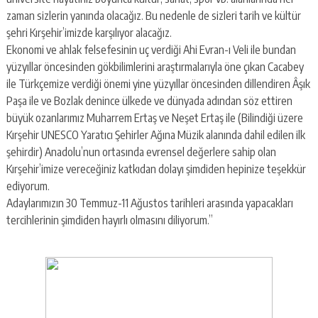
zaman sizlerin yanında olacağız. Bu nedenle de sizleri tarih ve kültür
şehri Kırşehir’imizde karşılıyor alacağız.
Ekonomi ve ahlak felsefesinin uç verdiği Ahi Evran-ı Veli ile bundan
yüzyıllar öncesinden gökbilimlerini araştırmalarıyla öne çıkan Cacabey
ile Türkçemize verdiği önemi yine yüzyıllar öncesinden dillendiren Âşık
Paşa ile ve Bozlak denince ülkede ve dünyada adından söz ettiren
büyük ozanlarımız Muharrem Ertaş ve Neşet Ertaş ile (Bilindiği üzere
Kırşehir UNESCO Yaratıcı Şehirler Ağına Müzik alanında dahil edilen ilk
şehirdir) Anadolu’nun ortasında evrensel değerlere sahip olan
Kırşehir’imize vereceğiniz katkıdan dolayı şimdiden hepinize teşekkür
ediyorum.
Adaylarımızın 30 Temmuz-11 Ağustos tarihleri arasında yapacakları
tercihlerinin şimdiden hayırlı olmasını diliyorum.”