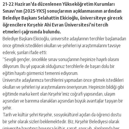
21-22 Haziran’da düzenlenen Yükseköğretim Kurumları
Sınavı’nın (2025-YKS) sonuçlarının açıklanmasının ardından
Belediye Başkanı Selahattin Ekicioğlu, üniversiteye girecek
öğrencilere Kırşehir Ahi Evran Üniversitesi’ni tercih
etmeleri çağrısında bulundu.
Belediye Başkanı Ekicioğlu, üniversite adaylarının tercihler başlamadan
önce gitmek istedikleri okulları ve şehirleri iyi araştırmalarını tavsiye
ederek, şunları ifade etti:
“Sevgili gençler, öncelikle sınav sonuçlarının hepinize hayırlı olasını
diliyorum. Bu yıl yapacak olduğunuz tercihlerle de başarı dolu bir
eğitim hayatı görmenizi temenni ediyorum.
Üniversite adaylarımıza tercihlerini yapmadan önce gitmek istedikleri
okulları ve şehirleri iyi araştırmalarını öneriyorum. Hepinizin bildiği gibi
eğitimde marka kent olan Kırşehir’imiz coğrafi yapısından, ulaşım
açısından ve barınma olanakları açısından büyük avantajlar taşıyan bir
şehir.
Tarih ve kültür şehri Kırşehir, sosyokültürel açıdan da öğrenci dostu
bir şehir olarak sizleri beklemektedir. Biz, Kırşehir Belediyesi olarak
üniversite hayatınız boyunca kültür, sanat, spor vb. alanlarında her