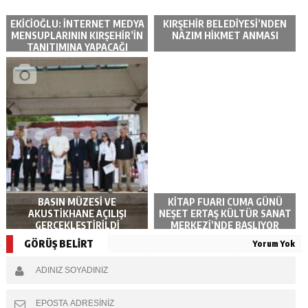
EKİCİOĞLU: İNTERNET MEDYA
KIRŞEHİR BELEDİYESİ’NDEN
MENSUPLARININ KIRŞEHİR’İN
NÂZIM HİKMET ANMASI
TANITIMINA YAPACAĞI
KATKILAR ÇOK ÖNEMLİ
BASIN MÜZESİ VE
KİTAP FUARI CUMA GÜNÜ
AKUSTİKHANE AÇILIŞI
NEŞET ERTAŞ KÜLTÜR SANAT
GERÇEKLEŞTİRİLDİ
MERKEZİ’NDE BAŞLIYOR
GÖRÜŞ BELİRT
Yorum Yok