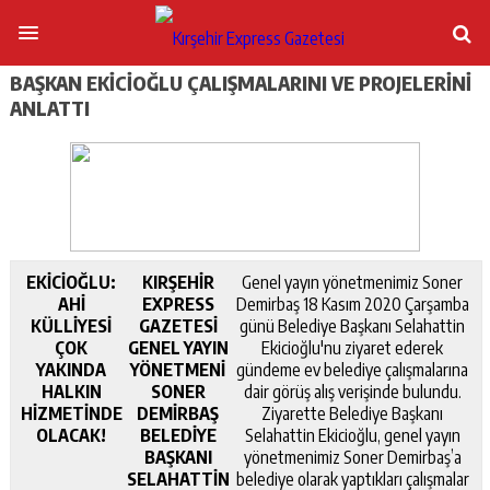
BAŞKAN EKİCİOĞLU ÇALIŞMALARINI VE PROJELERİNİ
ANLATTI
EKİCİOĞLU:
KIRŞEHİR
Genel yayın yönetmenimiz Soner
AHİ
EXPRESS
Demirbaş 18 Kasım 2020 Çarşamba
KÜLLİYESİ
GAZETESİ
günü Belediye Başkanı Selahattin
ÇOK
GENEL YAYIN
Ekicioğlu'nu ziyaret ederek
YAKINDA
YÖNETMENİ
gündeme ev belediye çalışmalarına
HALKIN
SONER
dair görüş alış verişinde bulundu.
HİZMETİNDE
DEMİRBAŞ
Ziyarette Belediye Başkanı
OLACAK!
BELEDİYE
Selahattin Ekicioğlu, genel yayın
BAŞKANI
yönetmenimiz Soner Demirbaş’a
SELAHATTİN
belediye olarak yaptıkları çalışmalar