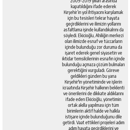
2009-2019 yılları arasında
kapatıldığını ifade ederek
Kırşehir’in yol ihtiyacını karşılamak
için bu tesisleri tekrar hayata
geçirdiklerini ve ilimizin yollarını
asfaltlama işinde kullandıkalrını da
söyledi. Ekicioğlu, Ahiliğin merkezi
olan ilimizde esnaf ve tüccarların
içinde bulunduğu zor duruma da
işaret ederek genel siyasetin ve
iktidar temsilcilerinin esnafın içinde
bulunduğu açmaza çözüm bulmaları
gerektiğini vurguladı. Göreve
geldikleri günden bu yana
Kırşehir'in yönetiminde ve işlerin
icraatında Kırşehir halkının beklenti
ve önerilerini de dikkate aldıklarını
ifade eden Ekicioğlu, yönetimin
ortak akılla yapılması için tüm
birimlerin aktif halde ve halkla
istişare içinde bulunduğunu dile
getirdi. Vaat ettikleri projeleri adım
adım hayata geçirdiklerini ve