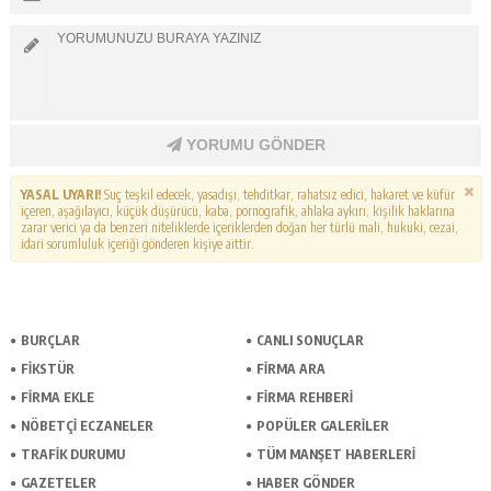
YORUMU GÖNDER
YASAL UYARI!
Suç teşkil edecek, yasadışı, tehditkar, rahatsız edici, hakaret ve küfür
içeren, aşağılayıcı, küçük düşürücü, kaba, pornografik, ahlaka aykırı, kişilik haklarına
zarar verici ya da benzeri niteliklerde içeriklerden doğan her türlü mali, hukuki, cezai,
idari sorumluluk içeriği gönderen kişiye aittir.
BURÇLAR
CANLI SONUÇLAR
FİKSTÜR
FİRMA ARA
FİRMA EKLE
FİRMA REHBERİ
NÖBETÇİ ECZANELER
POPÜLER GALERİLER
TRAFİK DURUMU
TÜM MANŞET HABERLERİ
GAZETELER
HABER GÖNDER