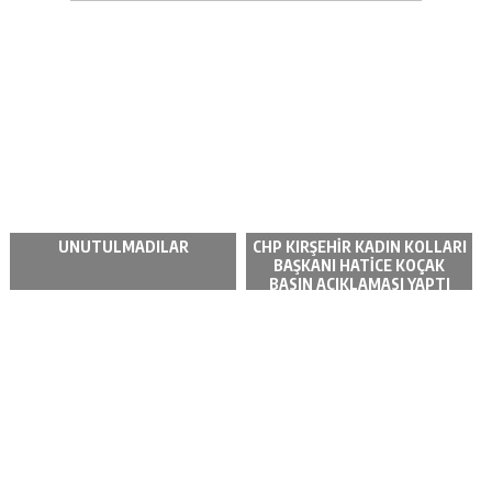
UNUTULMADILAR
CHP KIRŞEHİR KADIN KOLLARI
BAŞKANI HATİCE KOÇAK
BASIN AÇIKLAMASI YAPTI