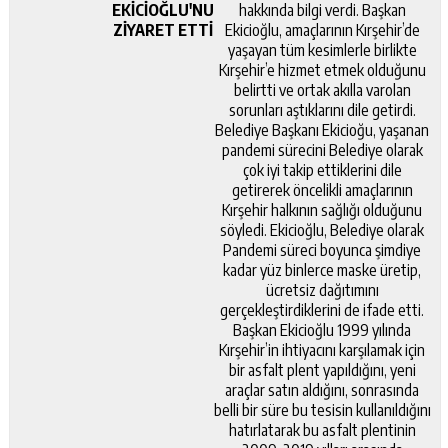
EKİCİOĞLU'NU
hakkında bilgi verdi. Başkan
ZİYARET ETTİ
Ekicioğlu, amaçlarının Kırşehir’de
yaşayan tüm kesimlerle birlikte
Kırşehir’e hizmet etmek olduğunu
belirtti ve ortak akılla varolan
sorunları aştıklarını dile getirdi.
Belediye Başkanı Ekicioğu, yaşanan
pandemi sürecini Belediye olarak
çok iyi takip ettiklerini dile
getirerek öncelikli amaçlarının
Kırşehir halkının sağlığı olduğunu
söyledi. Ekicioğlu, Belediye olarak
Pandemi süreci boyunca şimdiye
kadar yüz binlerce maske üretip,
ücretsiz dağıtımını
gerçekleştirdiklerini de ifade etti.
Başkan Ekicioğlu 1999 yılında
Kırşehir’in ihtiyacını karşılamak için
bir asfalt plent yapıldığını, yeni
araçlar satın aldığını, sonrasında
belli bir süre bu tesisin kullanıldığını
hatırlatarak bu asfalt plentinin