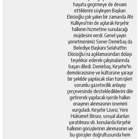
hayata geçirmeye de devam
ettiklerini söyleyen Başkan
Ekicioğlu çok yakın bir zamanda Ahi
Külliyesi'nin de açılarak Kırşehir
halkının hizmetine sunulacağı
müjdesini verdi. Genel yayın
yönetmenimiz Soner Demirbaş da
Belediye Başkanı Selahattin
Ekicioğlu’na açıklamasından dolayı
teşekkür ederek çalışmalarında
başarı diledi. Demirbaş, Kırşehir'in
demokrasisine ve kültürüne yaraşır
bir şekilde yapılacak olan tüm işleri
sorumlu gazetecilik anlayışı
çerçevesinde desteklediklerini dile
getirerek yapılacak işerde halkın
onayının alınmasının önemini
vurguladı. Kırşehir Lisesi, Yeni
Hükümet Binası, sosyal alanları
yaratılması vb. konularda Kırşehir
halkının görüşlerinin alınmasının ve
bu görüşler doğrultusunda hem