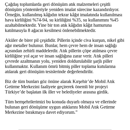
Çağdaş toplumlarda geri dönüşüm atık malzemeleri çeşitli
dönüşüm yöntemleriyle yeniden imalat sürecine kazandırılıyor.
Örneğin, kullanılmış kâğıdın tekrar kâğıt imalatında kullanılması
hava kirliliğini %74-94, su kirliliğini %35, su kullanımını %45
azaltabilmektedir. Yine bir ton atık kâğıdın kâğıt hamuruna
katılmasıyla 8 ağacın kesilmesi önlenebilmektedir.
Aküler de birer pil çeşididir. Pillerin içinde civa kurşun, nikel gibi
ağır metaller bulunur. Bunlar, hem çevre hem de insan sağlığı
açısından zehirli maddelerdir. Atık pillerin çöpe atılması çevre
kirliliğine yol açar ve insan sağlığına zarar verir. Atık pilleri
çevrede azaltmanın yolu, yeniden doldurulabilir şarjlı piller
kullanmaktır. Kullanım ömrü bitmiş piller toplama kutularına
atılarak geri dönüşüm tesislerinde değerlendirilir.
Biz de tüm bunları göz önüne alarak Kırşehir’de Mobil Atık
Getirme Merkezini faaliyete geçirerek önemli bir projeyi
Türkiye’de başlatan ilk iller ve belediyeler arasına girdik.
Tüm hemşehrilerimizi bu konuda duyarlı olmaya ve ellerinde
bulunan geri dönüşüme uygun atıklarını Mobil Atık Getirme
Merkezine bırakmaya davet ediyorum.”