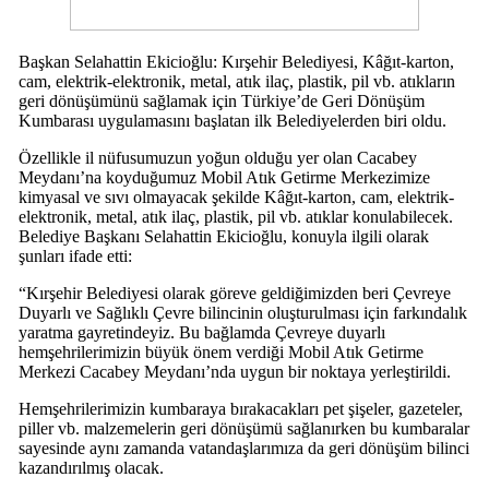
Başkan Selahattin Ekicioğlu: Kırşehir Belediyesi, Kâğıt-karton,
cam, elektrik-elektronik, metal, atık ilaç, plastik, pil vb. atıkların
geri dönüşümünü sağlamak için Türkiye’de Geri Dönüşüm
Kumbarası uygulamasını başlatan ilk Belediyelerden biri oldu.
Özellikle il nüfusumuzun yoğun olduğu yer olan Cacabey
Meydanı’na koyduğumuz Mobil Atık Getirme Merkezimize
kimyasal ve sıvı olmayacak şekilde Kâğıt-karton, cam, elektrik-
elektronik, metal, atık ilaç, plastik, pil vb. atıklar konulabilecek.
Belediye Başkanı Selahattin Ekicioğlu, konuyla ilgili olarak
şunları ifade etti:
“Kırşehir Belediyesi olarak göreve geldiğimizden beri Çevreye
Duyarlı ve Sağlıklı Çevre bilincinin oluşturulması için farkındalık
yaratma gayretindeyiz. Bu bağlamda Çevreye duyarlı
hemşehrilerimizin büyük önem verdiği Mobil Atık Getirme
Merkezi Cacabey Meydanı’nda uygun bir noktaya yerleştirildi.
Hemşehrilerimizin kumbaraya bırakacakları pet şişeler, gazeteler,
piller vb. malzemelerin geri dönüşümü sağlanırken bu kumbaralar
sayesinde aynı zamanda vatandaşlarımıza da geri dönüşüm bilinci
kazandırılmış olacak.