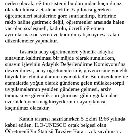
neden olacak, eğitim sistemi bu durumdan kaçınılmaz
olarak olumsuz etkilenecektir. Yapılması gereken
öğretmenleri statülerine göre sınırlandırıp, birbirine
rakip haline getirmek değil, öğretmenler arasında halen
var olan sözleşmeli, kadrolu, ücretli öğretmen
ayrımlarına son veren ve kadrolu çalışmayı esas alan
düzenlemeler yapmaktır.
Tasarıda aday öğretmenlere yönelik adaylık
sınavının kaldırılması bir müjde olarak sunulurken,
sınavın işlevinin Adaylık Değerlendirme Komisyonu’na
devredilmesi, aday öğretmenlerin iş güvencesine yönelik
büyük bir tehdit anlamını taşımaktadır. Bu düzenleme ile
atamalarda yoğun olarak gündeme gelen mülakat-torpil
uygulamalarının yeniden gündeme gelmesi, arşiv
taraması ve güvenlik soruşturması gibi uygulamalar
üzerinden yeni mağduriyetlerin ortaya çıkması
kaçınılmaz olacaktır.
Kanun tasarısı hazırlanırken 5 Ekim 1966 yılında
kabul edilen, ILO-UNESCO ortak belgesi olan
Öğretmenliğin Statüsü Tavsiye Kararı yok sayılmıştır.