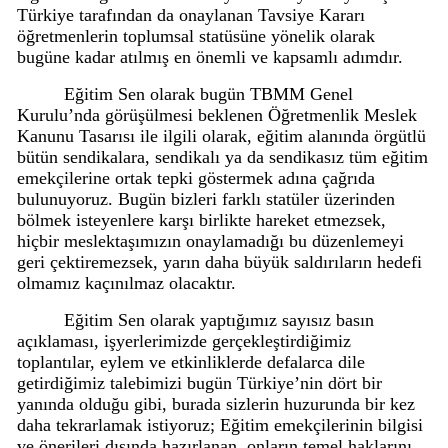
Türkiye tarafından da onaylanan Tavsiye Kararı
öğretmenlerin toplumsal statüsüne yönelik olarak
bugüne kadar atılmış en önemli ve kapsamlı adımdır.
Eğitim Sen olarak bugün TBMM Genel
Kurulu’nda görüşülmesi beklenen Öğretmenlik Meslek
Kanunu Tasarısı ile ilgili olarak, eğitim alanında örgütlü
bütün sendikalara, sendikalı ya da sendikasız tüm eğitim
emekçilerine ortak tepki göstermek adına çağrıda
bulunuyoruz. Bugün bizleri farklı statüler üzerinden
bölmek isteyenlere karşı birlikte hareket etmezsek,
hiçbir meslektaşımızın onaylamadığı bu düzenlemeyi
geri çektiremezsek, yarın daha büyük saldırıların hedefi
olmamız kaçınılmaz olacaktır.
Eğitim Sen olarak yaptığımız sayısız basın
açıklaması, işyerlerimizde gerçekleştirdiğimiz
toplantılar, eylem ve etkinliklerde defalarca dile
getirdiğimiz talebimizi bugün Türkiye’nin dört bir
yanında olduğu gibi, burada sizlerin huzurunda bir kez
daha tekrarlamak istiyoruz; Eğitim emekçilerinin bilgisi
ve önerileri dışında hazırlanan, onların temel haklarını