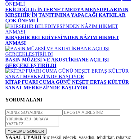
EKİCİOĞLU: İNTERNET MEDYA MENSUPLARININ
KIRŞEHİR’İN TANITIMINA YAPACAĞI KATKILAR
ÇOK ÖNEMLİ
KIRŞEHİR BELEDİYESİ’NDEN NÂZIM HİKMET
ANMASI
BASIN MÜZESİ VE AKUSTİKHANE AÇILIŞI
GERÇEKLEŞTİRİLDİ
KİTAP FUARI CUMA GÜNÜ NEŞET ERTAŞ KÜLTÜR
SANAT MERKEZİ’NDE BAŞLIYOR
YORUM ALANI
YORUMU GÖNDER
YASAL UYARI!
Suç teşkil edecek, yasadışı, tehditkar, rahatsız