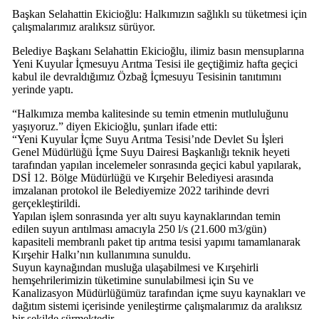
Başkan Selahattin Ekicioğlu: Halkımızın sağlıklı su tüketmesi için
çalışmalarımız aralıksız sürüyor.
Belediye Başkanı Selahattin Ekicioğlu, ilimiz basın mensuplarına
Yeni Kuyular İçmesuyu Arıtma Tesisi ile geçtiğimiz hafta geçici
kabul ile devraldığımız Özbağ İçmesuyu Tesisinin tanıtımını
yerinde yaptı.
“Halkımıza memba kalitesinde su temin etmenin mutluluğunu
yaşıyoruz.” diyen Ekicioğlu, şunları ifade etti:
“Yeni Kuyular İçme Suyu Arıtma Tesisi’nde Devlet Su İşleri
Genel Müdürlüğü İçme Suyu Dairesi Başkanlığı teknik heyeti
tarafından yapılan incelemeler sonrasında geçici kabul yapılarak,
DSİ 12. Bölge Müdürlüğü ve Kırşehir Belediyesi arasında
imzalanan protokol ile Belediyemize 2022 tarihinde devri
gerçekleştirildi.
Yapılan işlem sonrasında yer altı suyu kaynaklarından temin
edilen suyun arıtılması amacıyla 250 l/s (21.600 m3/gün)
kapasiteli membranlı paket tip arıtma tesisi yapımı tamamlanarak
Kırşehir Halkı’nın kullanımına sunuldu.
Suyun kaynağından musluğa ulaşabilmesi ve Kırşehirli
hemşehrilerimizin tüketimine sunulabilmesi için Su ve
Kanalizasyon Müdürlüğümüz tarafından içme suyu kaynakları ve
dağıtım sistemi içerisinde yenileştirme çalışmalarımız da aralıksız
bir şekilde sürmektedir.