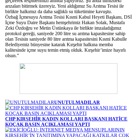
geçirerek tespitlerimizi anında yapıyoruz. Şu anda ilimizdeki
arızaları bitirmek üzereyiz. Yeni aldığımız Su Arıtma Tesisi ile
birlikte halkımız da daha sağlıklı su tüketimine kavuştu.
Özbağ İçmesuyu Arıtma Tesisi Kısmi Kabul Heyeti Başkanı, DSİ
İçme Suyu Daire Başkanı hemşehrimiz Hakan Solak, Mustafa
Zeki Özdoğru ve Metin Üstünkaya ile birlikte imzaladığımız
protokol gereği, saniyede 200 litre su arıtma kapasitesine sahip
olan Tesisin saniyede 80 litre arıtma kapasitesini Kısmi Kabulle
Belediyemiz bünyesine katarak Kırşehir halkına memba
kalitesinde içme suyu temin etmiş olduk. Kırşehir’imize hayırlı
olsun.”
UNUTULMADILAR
CHP KIRŞEHİR KADIN KOLLARI BAŞKANI HATİCE
KOÇAK BASIN AÇIKLAMASI YAPTI