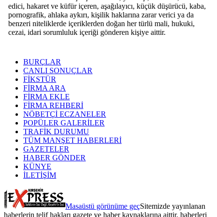
edici, hakaret ve küfür içeren, aşağılayıcı, küçük düşürücü, kaba,
pornografik, ahlaka aykırı, kişilik haklarına zarar verici ya da
benzeri niteliklerde içeriklerden doğan her türlü mali, hukuki,
cezai, idari sorumluluk içeriği gönderen kişiye aittir.
BURÇLAR
CANLI SONUÇLAR
FİKSTÜR
FİRMA ARA
FİRMA EKLE
FİRMA REHBERİ
NÖBETÇİ ECZANELER
POPÜLER GALERİLER
TRAFİK DURUMU
TÜM MANŞET HABERLERİ
GAZETELER
HABER GÖNDER
KÜNYE
İLETİŞİM
Masaüstü görünüme geç
Sitemizde yayınlanan
haberlerin telif hakları gazete ve haber kaynaklarına aittir, haberleri