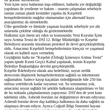
Yeni içme suyu hatlarının inşa edilmesi, hatlarda yer değişikliği
yapılması ile yenileme ve bakım – onarım çalışmaları sebebiyle
zaman zaman planlı kesintiler yapılsa da Kırşehirli
hemşehrilerimizin mağdur olamamaları için alternatif kuyu
arayışlarımız da sürmektedir.
Ülke genelinde ve ilimizde yaşanan kuraklık sebebiyle yer altı
sularında çekilme olduğu da gözlenmektedir.
Halkımız için önem arz eden su konusunda; Yeni Kuyular İçme
suyu Arıtma Tesisi de DSİ 12. Bölge Müdürlüğü ve Kırşehir
Belediyesi arasında imzalanan protokol ile devri gerçekleştirilmiş
oldu. Amacımız Kırşehirli hemşehrilerimize kireçsiz ve yaşamsal
olarak en kaliteli suyu vermektir.
Geçtiğimiz hafta ise “Kırşehir (Özbağ) İçmesuyu Arıtma Tesisi”
yapım işinde Kısmi Geçici Kabul yapılarak, tesisin Kırşehir
Belediye Başkanlığına devrini gerçekleştirdik.
Kırşehir B4elediyesi olarak ana hedefimiz, suyun sertlik
derecesini düşürerek hemşehrilerimizin sağlıklı su tüketmesini
sağlamaktır. Sadece kayıp kaçakları önlediğimizde bile 250 bin
nüfusa yetebilecek kadar suyumuz var. Su sorunumuz yok,
amacımız suyun sağlıklı bir şekilde halkımıza ulaştırılması ve biz
de bu noktada çalışmalarımızı yapıyoruz. DSİ’den de yeni kutu
talebimiz oldu. Asbestli boruları ise değiştirmeye devam ediyoruz.
Asbestli borular devre dışı kaldıkça halkımıza da daha sağlıklı su
ulaşmaya devam ediyor. Ayrıca Coğrafi Bilgi Sistemini hayata