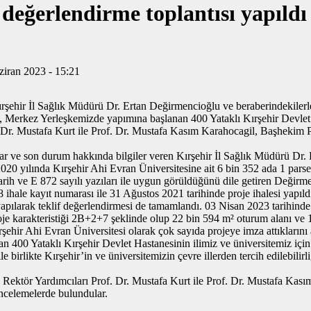
değerlendirme toplantısı yapıldı
ziran 2023 - 15:21
şehir İl Sağlık Müdürü Dr. Ertan Değirmencioğlu ve beraberindekilerle 
 Merkez Yerleşkemizde yapımına başlanan 400 Yataklı Kırşehir Devlet H
f. Dr. Mustafa Kurt ile Prof. Dr. Mustafa Kasım Karahocagil, Başhekim
malar ve son durum hakkında bilgiler veren Kırşehir İl Sağlık Müdürü D
. 2020 yılında Kırşehir Ahi Evran Üniversitesine ait 6 bin 352 ada 1 pars
h ve E 872 sayılı yazıları ile uygun görüldüğünü dile getiren Değirm
ihale kayıt numarası ile 31 Ağustos 2021 tarihinde proje ihalesi yapıld
yapılarak teklif değerlendirmesi de tamamlandı. 03 Nisan 2023 tarihind
Proje karakteristiği 2B+2+7 şeklinde olup 22 bin 594 m² oturum alanı ve 
ırşehir Ahi Evran Üniversitesi olarak çok sayıda projeye imza attıkların
 400 Yataklı Kırşehir Devlet Hastanesinin ilimiz ve üniversitemiz için 
e birlikte Kırşehir’in ve üniversitemizin çevre illerden tercih edilebili
Rektör Yardımcıları Prof. Dr. Mustafa Kurt ile Prof. Dr. Mustafa Kası
incelemelerde bulundular.