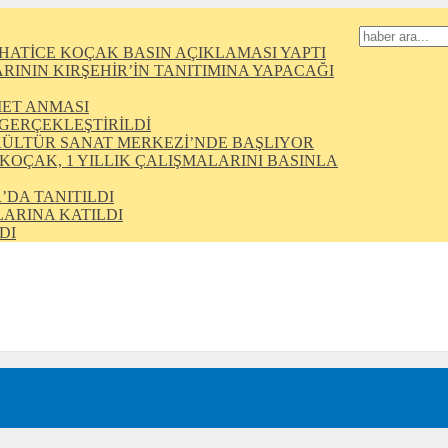
HATİCE KOÇAK BASIN AÇIKLAMASI YAPTI
ININ KIRŞEHİR’İN TANITIMINA YAPACAĞI
MET ANMASI
 GERÇEKLEŞTİRİLDİ
KÜLTÜR SANAT MERKEZİ’NDE BAŞLIYOR
 KOÇAK, 1 YILLIK ÇALIŞMALARINI BASINLA
’DA TANITILDI
ARINA KATILDI
DI