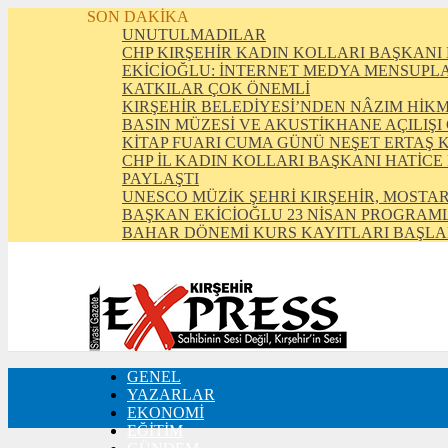
SON DAKİKA
UNUTULMADILAR
CHP KIRŞEHİR KADIN KOLLARI BAŞKANI 
EKİCİOĞLU: İNTERNET MEDYA MENSUPLAR
KATKILAR ÇOK ÖNEMLİ
KIRŞEHİR BELEDİYESİ’NDEN NÂZIM HİK
BASIN MÜZESİ VE AKUSTİKHANE AÇILIŞI
KİTAP FUARI CUMA GÜNÜ NEŞET ERTAŞ 
CHP İL KADIN KOLLARI BAŞKANI HATİCE
PAYLAŞTI
UNESCO MÜZİK ŞEHRİ KIRŞEHİR, MOSTAR
BAŞKAN EKİCİOĞLU 23 NİSAN PROGRAML
BAHAR DÖNEMİ KURS KAYITLARI BAŞLA
GENEL
FOTO GALERİ
YAZARLAR
VIDEO GALERİ
EKONOMİ
TRAFİK DURUMU
EĞİTİM
NÖBETÇİ ECZANELER