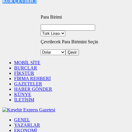
KUR ÇEVİRİCİ
Para Birimi
Çevrilecek Para Birimini Seçin
Çevir
MOBİL SİTE
BURÇLAR
FİKSTÜR
FİRMA REHBERİ
GAZETELER
HABER GÖNDER
KÜNYE
İLETİŞİM
GENEL
YAZARLAR
EKONOMİ