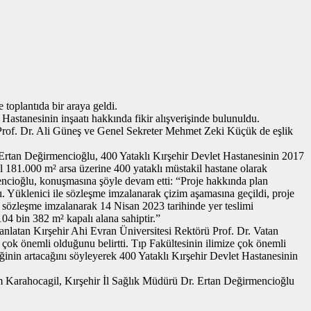
toplantıda bir araya geldi.
astanesinin inşaatı hakkında fikir alışverişinde bulunuldu.
 Prof. Dr. Ali Güneş ve Genel Sekreter Mehmet Zeki Küçük de eşlik
r. Ertan Değirmencioğlu, 400 Yataklı Kırşehir Devlet Hastanesinin 2017
el 181.000 m² arsa üzerine 400 yataklı müstakil hastane olarak
encioğlu, konuşmasına şöyle devam etti: “Proje hakkında plan
ı. Yüklenici ile sözleşme imzalanarak çizim aşamasına geçildi, proje
e sözleşme imzalanarak 14 Nisan 2023 tarihinde yer teslimi
104 bin 382 m² kapalı alana sahiptir.”
ı anlatan Kırşehir Ahi Evran Üniversitesi Rektörü Prof. Dr. Vatan
çok önemli olduğunu belirtti. Tıp Fakültesinin ilimize çok önemli
rliğinin artacağını söyleyerek 400 Yataklı Kırşehir Devlet Hastanesinin
m Karahocagil, Kırşehir İl Sağlık Müdürü Dr. Ertan Değirmencioğlu