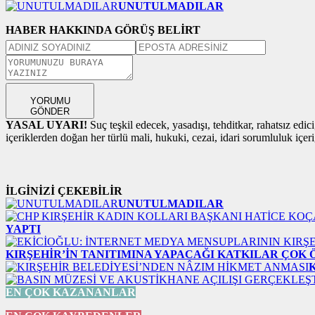
UNUTULMADILAR
HABER HAKKINDA GÖRÜŞ BELİRT
YORUMU
GÖNDER
YASAL UYARI!
Suç teşkil edecek, yasadışı, tehditkar, rahatsız edic
içeriklerden doğan her türlü mali, hukuki, cezai, idari sorumluluk içeriğ
İLGİNİZİ ÇEKEBİLİR
UNUTULMADILAR
YAPTI
KIRŞEHİR’İN TANITIMINA YAPACAĞI KATKILAR ÇOK
EN ÇOK KAZANANLAR