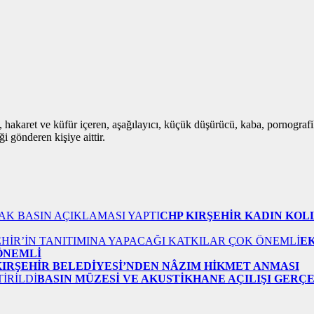
i, hakaret ve küfür içeren, aşağılayıcı, küçük düşürücü, kaba, pornografik,
i gönderen kişiye aittir.
CHP KIRŞEHİR KADIN KOL
E
 ÖNEMLİ
KIRŞEHİR BELEDİYESİ’NDEN NÂZIM HİKMET ANMASI
BASIN MÜZESİ VE AKUSTİKHANE AÇILIŞI GERÇ