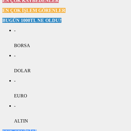
EN ÇOK KAYBEDENLER
EN ÇOK İŞLEM GÖRENLER
BUGÜN 1000TL NE OLDU?
-
BORSA
-
DOLAR
-
EURO
-
ALTIN