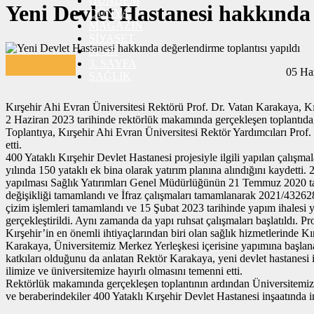
GÜNDEM
Yeni Devlet Hastanesi hakkında 
CANLI SONUÇLAR
DÜNYA
HABER GÖNDER
MAGAZİN
BURÇLAR
SİYASET
İLETİŞİM
SPOR
3. SAYFA
05 Ha
SAĞLIK
Kırşehir Ahi Evran Üniversitesi Rektörü Prof. Dr. Vatan Karakaya, Kır
2 Haziran 2023 tarihinde rektörlük makamında gerçekleşen toplantıda,
Toplantıya, Kırşehir Ahi Evran Üniversitesi Rektör Yardımcıları Pro
etti.
400 Yataklı Kırşehir Devlet Hastanesi projesiyle ilgili yapılan çalış
yılında 150 yataklı ek bina olarak yatırım planına alındığını kaydetti
yapılması Sağlık Yatırımları Genel Müdürlüğünün 21 Temmuz 2020 tari
değişikliği tamamlandı ve İfraz çalışmaları tamamlanarak 2021/432628 
çizim işlemleri tamamlandı ve 15 Şubat 2023 tarihinde yapım ihalesi 
gerçekleştirildi. Aynı zamanda da yapı ruhsat çalışmaları başlatıldı. 
Kırşehir’in en önemli ihtiyaçlarından biri olan sağlık hizmetlerinde K
Karakaya, Üniversitemiz Merkez Yerleşkesi içerisine yapımına başlanan
katkıları olduğunu da anlatan Rektör Karakaya, yeni devlet hastanesi il
ilimize ve üniversitemize hayırlı olmasını temenni etti.
Rektörlük makamında gerçekleşen toplantının ardından Üniversitemiz 
ve beraberindekiler 400 Yataklı Kırşehir Devlet Hastanesi inşaatında 