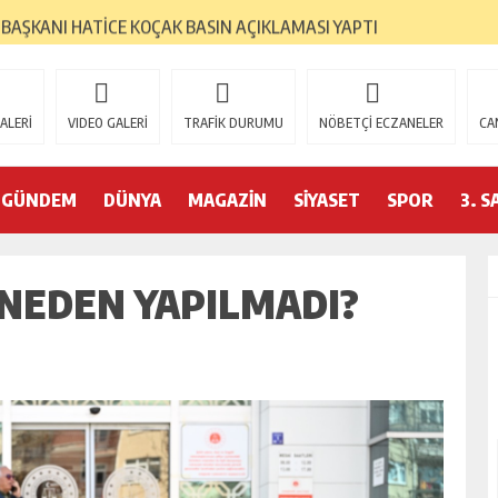
 BAŞKANI HATİCE KOÇAK BASIN AÇIKLAMASI YAPTI
NÂZIM HİKMET ANMASI
ALERİ
VIDEO GALERİ
TRAFİK DURUMU
NÖBETÇİ ECZANELER
CA
E AÇILIŞI GERÇEKLEŞTİRİLDİ
ŞET ERTAŞ KÜLTÜR SANAT MERKEZİ’NDE BAŞLIYOR
GÜNDEM
DÜNYA
MAGAZİN
SİYASET
SPOR
3. S
NI HATİCE KOÇAK, 1 YILLIK ÇALIŞMALARINI BASINLA PAYLAŞTI
 NEDEN YAPILMADI?
R, MOSTAR’DA TANITILDI
 PROGRAMLARINA KATILDI
RI BAŞLADI