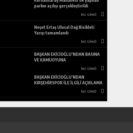
Kervansaray Mahallesi’ne yapılan
parkın açılışı gerçekleştirildi
kez izlendi
Neşet Ertaş Ulusal Dağ Bisikleti
Yarışı tamamlandı
kez izlendi
BAŞKAN EKİCİOĞLU’NDAN BASINA
VE KAMUOYUNA
kez izlendi
BAŞKAN EKİCİOĞLU’NDAN
KIRŞEHİRSPOR İLE İLGİLİ AÇIKLAMA
kez izlendi