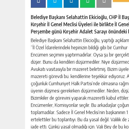
Belediye Başkanı Selahattin Ekicioğlu, CHP İl Ba
BAŞKAN EKİCİOĞLU 23 NİSAN
Kırşehir İl Genel Meclisi Üyeleri ile birlikte İl G
PROGRAMLARINA KATILDI
Perşembe günü Kırşehir Adalet Sarayı önündeki b
GÜNLÜK HABER AKIŞI
Belediye Başkanı Selahattin Ekicioğlu, yaptığı açıklama
“İl Özel İdarelerindeki hepinizin bildiği gibi bir Cumhu
Encümen seçimini yaptırmadırlar. Oysa şu bir gerçekt
düşer. Bunu da kendileri düşürmediler. Niye düşürmedi
Avukatı vasıtasıyla bir mazeret belirtmiş. Bizim üyeler
mazereti görevdi bu. kendilerine teşekkür ediyoruz. Am
çoğunluk Cumhuriyet Halk Partisi’nde olmasına rağme
üyenin düşmesi gerekirken düşürmediler. Neden, düşür
Bizimkiler de görevini yaparak mazeretli kabul ettiler.
Encümenler, Komisyonlar seçilir. Bu arkadaşlar çoğunl
toplamadılar. Sadece İl Genel Meclisi’nin başkanının 1 o
ertelettiler bu toplantıyı. Bu da yasal değil. Valilik de
iade etti. Çünkü yasal olmadığı için. Vali Bey de bu k