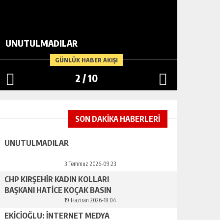
CHP KIR
UNUTULMADILAR
HATİCE
YAPTI
GÜNLÜK HABER AKIŞI
2
/
10
SON DAKİKA HABERLERİ
UNUTULMADILAR
3 Temmuz 2026-09:23
CHP KIRŞEHİR KADIN KOLLARI
BAŞKANI HATİCE KOÇAK BASIN
AÇIKLAMASI YAPTI
19 Haziran 2026-18:04
EKİCİOĞLU: İNTERNET MEDYA