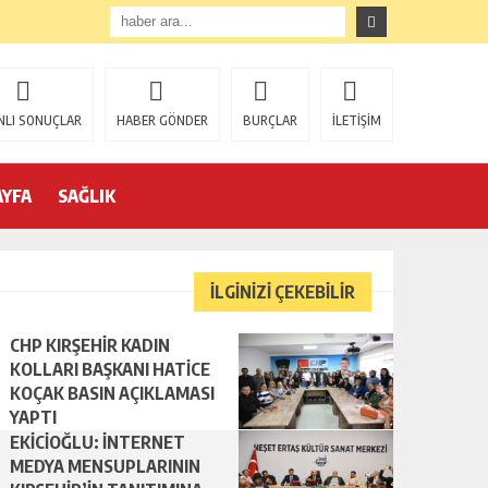
EKİCİOĞLU: İNTERNET MEDYA MENSUPLARININ KIRŞEHİR’İN TANITIMINA YAPACAĞI KATKILAR ÇOK ÖNEMLİ
NLI SONUÇLAR
HABER GÖNDER
BURÇLAR
İLETİŞİM
AYFA
SAĞLIK
İLGİNİZİ ÇEKEBİLİR
CHP KIRŞEHİR KADIN
KOLLARI BAŞKANI HATİCE
KOÇAK BASIN AÇIKLAMASI
YAPTI
EKİCİOĞLU: İNTERNET
MEDYA MENSUPLARININ