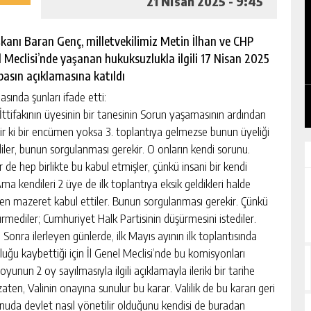
21 Nisan 2025 - 9:45
şkanı Baran Genç, milletvekilimiz Metin İlhan ve CHP
‘HELE ULAŞ’A ULAŞ’A, ULAŞ BENZERDİ
enel Meclisi’nde yaşanan hukuksuzlukla ilgili 17 Nisan 2025
GÜNEŞE’
asın açıklamasına katıldı
GÜNLÜK HABER AKIŞI
sında şunları ifade etti:
r İttifakının üyesinin bir tanesinin Sorun yaşamasının ardından
ir ki bir encümen yoksa 3. toplantıya gelmezse bunun üyeliği
ler, bunun sorgulanması gerekir. O onların kendi sorunu.
 de hep birlikte bu kabul etmişler, çünkü insani bir kendi
a kendileri 2 üye de ilk toplantıya eksik geldikleri halde
n mazeret kabul ettiler. Bunun sorgulanması gerekir. Çünkü
mediler; Cumhuriyet Halk Partisinin düşürmesini istediler.
 Sonra ilerleyen günlerde, ilk Mayıs ayının ilk toplantısında
uğu kaybettiği için İl Genel Meclisi’nde bu komisyonları
yunun 2 oy sayılmasıyla ilgili açıklamayla ileriki bir tarihe
 zaten, Valinin onayına sunulur bu karar. Valilik de bu kararı geri
onuda devlet nasıl yönetilir olduğunu kendisi de buradan