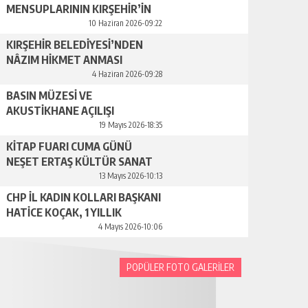
MENSUPLARININ KIRŞEHİR’İN
TANITIMINA YAPACAĞI
10 Haziran 2026-09:22
KATKILAR ÇOK ÖNEMLİ
KIRŞEHİR BELEDİYESİ’NDEN
NÂZIM HİKMET ANMASI
4 Haziran 2026-09:28
BASIN MÜZESİ VE
AKUSTİKHANE AÇILIŞI
GERÇEKLEŞTİRİLDİ
19 Mayıs 2026-18:35
KİTAP FUARI CUMA GÜNÜ
NEŞET ERTAŞ KÜLTÜR SANAT
MERKEZİ’NDE BAŞLIYOR
13 Mayıs 2026-10:13
CHP İL KADIN KOLLARI BAŞKANI
HATİCE KOÇAK, 1 YILLIK
ÇALIŞMALARINI BASINLA
4 Mayıs 2026-10:06
PAYLAŞTI
POPÜLER FOTO GALERİLER