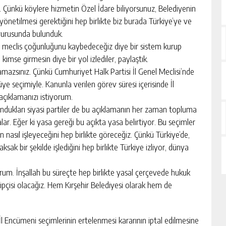
 Çünkü köylere hizmetin Özel İdare biliyorsunuz, Belediyenin
 yönetilmesi gerektiğini hep birlikte biz burada Türkiye’ye ve
uyurusunda bulunduk.
e meclis çoğunluğunu kaybedeceğiz diye bir sistem kurup
mse girmesin diye bir yol izlediler, paylaştık.
ayamazsınız. Çünkü Cumhuriyet Halk Partisi İl Genel Meclisi’nde
üye seçimiyle. Kanunla verilen görev süresi içerisinde İl
çıklamanızı istiyorum.
lundukları siyasi partiler de bu açıklamanın her zaman topluma
ar. Eğer ki yasa gereği bu açıkta yasa belirtiyor. Bu seçimler
n nasıl işleyeceğini hep birlikte göreceğiz. Çünkü Türkiye’de,
sak bir şekilde işlediğini hep birlikte Türkiye izliyor, dünya
um. İnşallah bu süreçte hep birlikte yasal çerçevede hukuk
ipçisi olacağız. Hem Kırşehir Belediyesi olarak hem de
İl Encümeni seçimlerinin ertelenmesi kararının iptal edilmesine