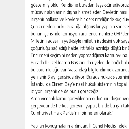
göstermiş oldu. Kendisine buradan teşekkür ediyoruz.
mücavir alanlarının dışına hizmet eder. Devletin nasıl
Kırşehir halkına ve köylere bir ders niteliğinde suç d
Çünkü neden, hukuksuzluğa alışmış bir yapının sadec
bunun içerisinde komisyonlara, encümenlere CHP’den ki
Milletin iradesinin yetkisiyle milletin iradesini yok s
çoğunluğu sağladığı halde, ittifakla azınlığa düştü bir 
Encümeni seçimini neden yapmadığınızı kamuoyuna a
Burada İl Özel İdaresi Başkanı da üyeleri de bağlı bu
bu sorumluluğu var. Vatandaşı bilgilendirmek zorundal
yenilenir 3 ay içerisinde diyor. Burada hukuk sistemini
İstanbul’da Ekrem Bey’e nasıl hukuk sisteminin topal, ak
izliyor. Kırşehir’de de bunu göreceğiz.
Ama vicdanlı kamu görevlilerinin olduğunu düşünüyor
çerçevesinde herkes görevini yapar, biz de bu işin tak
Cumhuriyet Halk Partisi’nin bir neferi olarak.”
Yapılan konuşmaların ardından, İl Genel Meclisi’ndeki 