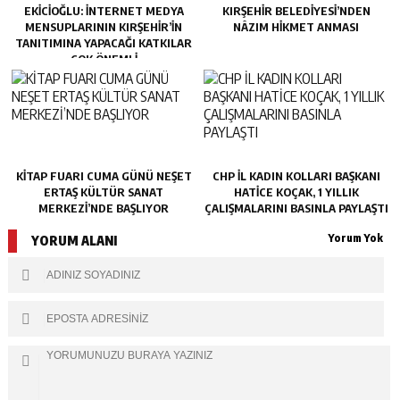
EKİCİOĞLU: İNTERNET MEDYA
KIRŞEHİR BELEDİYESİ’NDEN
MENSUPLARININ KIRŞEHİR’İN
NÂZIM HİKMET ANMASI
TANITIMINA YAPACAĞI KATKILAR
ÇOK ÖNEMLİ
KİTAP FUARI CUMA GÜNÜ NEŞET
CHP İL KADIN KOLLARI BAŞKANI
ERTAŞ KÜLTÜR SANAT
HATİCE KOÇAK, 1 YILLIK
MERKEZİ’NDE BAŞLIYOR
ÇALIŞMALARINI BASINLA PAYLAŞTI
Yorum Yok
YORUM ALANI