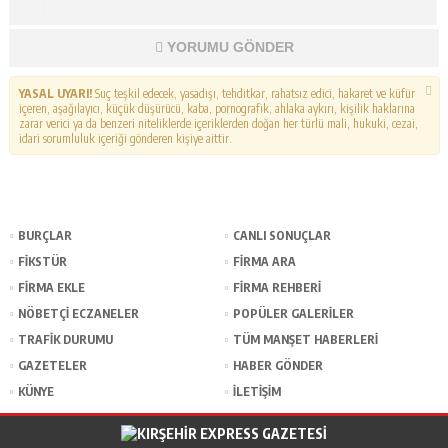
YORUMU GÖNDER
YASAL UYARI!
Suç teşkil edecek, yasadışı, tehditkar, rahatsız edici, hakaret ve küfür
içeren, aşağılayıcı, küçük düşürücü, kaba, pornografik, ahlaka aykırı, kişilik haklarına
zarar verici ya da benzeri niteliklerde içeriklerden doğan her türlü mali, hukuki, cezai,
idari sorumluluk içeriği gönderen kişiye aittir.
BURÇLAR
CANLI SONUÇLAR
FİKSTÜR
FİRMA ARA
FİRMA EKLE
FİRMA REHBERİ
NÖBETÇİ ECZANELER
POPÜLER GALERİLER
TRAFİK DURUMU
TÜM MANŞET HABERLERİ
GAZETELER
HABER GÖNDER
KÜNYE
İLETİŞİM