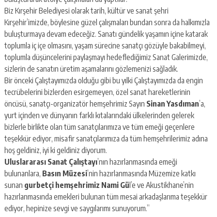
Biz Kırşehir Belediyesi olarak tarih, kültür ve sanat şehri
Kırşehir’imizde, böylesine güzel çalışmaları bundan sonra da halkımızla
buluşturmaya devam edeceğiz. Sanatı gündelik yaşamın içine katarak
toplumla iç içe olmasını, yaşam sürecine sanatçı gözüyle bakabilmeyi,
toplumla düşüncelerini paylaşmayı hedeflediğimiz Sanat Galerimizde,
sizlerin de sanatın üretim aşamalarını gözlemenizi sağladık.
Bir önceki Çalıştayımızda olduğu gibi bu yılki Çalıştayımızda da engin
tecrübelerini bizlerden esirgemeyen, özel sanat hareketlerinin
öncüsü, sanatçı-organizatör hemşehrimiz Sayın
Sinan Yasdıman
’a,
yurt içinden ve dünyanın farklı kıtalarındaki ülkelerinden gelerek
bizlerle birlikte olan tüm sanatçılarımıza ve tüm emeği geçenlere
teşekkür ediyor, misafir sanatçılarımıza da tüm hemşehrilerimiz adına
hoş geldiniz, iyi ki geldiniz diyorum.
Uluslararası Sanat Çalıştayı
’nın hazırlanmasında emeği
bulunanlara,
Basın Müzesi
’nin hazırlanmasında Müzemize katkı
sunan
gurbetçi hemşehrimiz Nami Gü
l’e ve Akustikhane’nin
hazırlanmasında emekleri bulunan tüm mesai arkadaşlarıma teşekkür
ediyor, hepinize sevgi ve saygılarımı sunuyorum.”