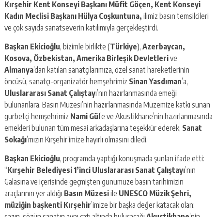
Kırşehir Kent Konseyi Başkanı Müfit Göçen, Kent Konseyi
Kadın Meclisi Başkanı Hülya Coşkuntuna,
ilimiz basın temsilcileri
ve çok sayıda sanatseverin katılımıyla gerçekleştirdi.
Başkan Ekicioğlu
, bizimle birlikte (
Türkiye
),
Azerbaycan,
Kosova, Özbekistan, Amerika Birleşik Devletleri
ve
Almanya
’dan katılan sanatçılarımıza, özel sanat hareketlerinin
öncüsü, sanatçı-organizatör hemşehrimiz
Sinan Yasdıman
’a,
Uluslararası Sanat Çalıştay
ı’nın hazırlanmasında emeği
bulunanlara, Basın Müzesi’nin hazırlanmasında Müzemize katkı sunan
gurbetçi hemşehrimiz
Nami Gül
’e ve Akustikhane’nin hazırlanmasında
emekleri bulunan tüm mesai arkadaşlarına teşekkür ederek,
Sanat
Sokağı
’mızın Kırşehir’imize hayırlı olmasını diledi.
Başkan Ekicioğlu
, programda yaptığı konuşmada şunları ifade etti:
“
Kırşehir Belediyesi 1’inci Uluslararası Sanat Çalıştayı
’nın
Galasına ve içerisinde geçmişten günümüze basın tarihimizin
araçlarının yer aldığı
Basın Müzesi
ile
UNESCO Müzik Şehri,
müziğin başkenti Kırşehir
’imize bir başka değer katacak olan;
sazın, sözün sanatın aynı çatı altında buluşacağı
Akustikhane
’nin