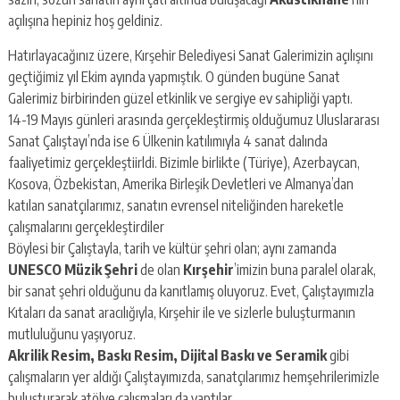
açılışına hepiniz hoş geldiniz.
Hatırlayacağınız üzere, Kırşehir Belediyesi Sanat Galerimizin açılışını
geçtiğimiz yıl Ekim ayında yapmıştık. O günden bugüne Sanat
Galerimiz birbirinden güzel etkinlik ve sergiye ev sahipliği yaptı.
14-19 Mayıs günleri arasında gerçekleştirmiş olduğumuz Uluslararası
Sanat Çalıştayı’nda ise 6 Ülkenin katılımıyla 4 sanat dalında
faaliyetimiz gerçekleştiirldi. Bizimle birlikte (Türiye), Azerbaycan,
Kosova, Özbekistan, Amerika Birleşik Devletleri ve Almanya’dan
katılan sanatçılarımız, sanatın evrensel niteliğinden hareketle
çalışmalarını gerçekleştirdiler
Böylesi bir Çalıştayla, tarih ve kültür şehri olan; aynı zamanda
UNESCO Müzik Şehri
de olan
Kırşehir
’imizin buna paralel olarak,
bir sanat şehri olduğunu da kanıtlamış oluyoruz. Evet, Çalıştayımızla
Kıtaları da sanat aracılığıyla, Kırşehir ile ve sizlerle buluşturmanın
mutluluğunu yaşıyoruz.
Akrilik Resim, Baskı Resim, Dijital Baskı ve Seramik
gibi
çalışmaların yer aldığı Çalıştayımızda, sanatçılarımız hemşehrilerimizle
buluşturarak atölye çalışmaları da yaptılar.