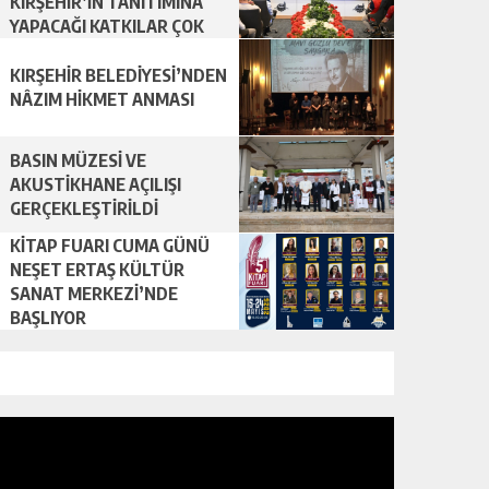
KIRŞEHİR’İN TANITIMINA
YAPACAĞI KATKILAR ÇOK
ÖNEMLİ
KIRŞEHİR BELEDİYESİ’NDEN
NÂZIM HİKMET ANMASI
BASIN MÜZESİ VE
AKUSTİKHANE AÇILIŞI
GERÇEKLEŞTİRİLDİ
KİTAP FUARI CUMA GÜNÜ
NEŞET ERTAŞ KÜLTÜR
SANAT MERKEZİ’NDE
BAŞLIYOR