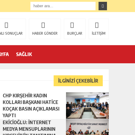
EKİCİOĞLU: İNTERNET MEDYA MENSUPLARININ KIRŞEHİR’İN TANITIMINA YAPACAĞI KATKILAR ÇOK ÖNEMLİ
NLI SONUÇLAR
HABER GÖNDER
BURÇLAR
İLETİŞİM
AYFA
SAĞLIK
İLGİNİZİ ÇEKEBİLİR
CHP KIRŞEHİR KADIN
KOLLARI BAŞKANI HATİCE
KOÇAK BASIN AÇIKLAMASI
YAPTI
EKİCİOĞLU: İNTERNET
MEDYA MENSUPLARININ