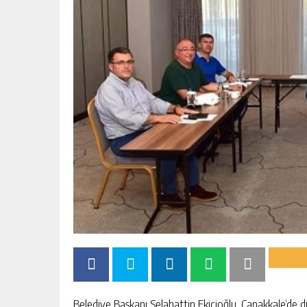
Belediye Başkanı Selahattin Ekicioğlu, Çanakkale’de dü