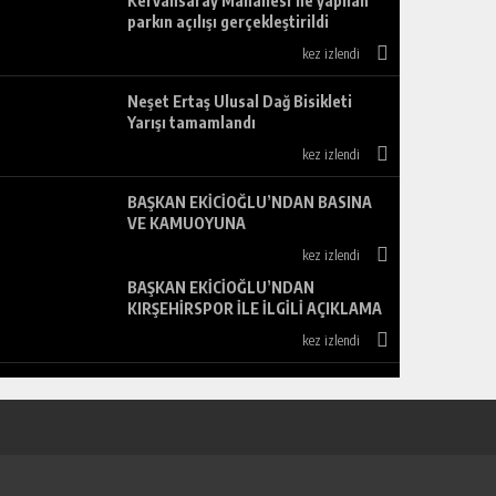
Kervansaray Mahallesi’ne yapılan
parkın açılışı gerçekleştirildi
kez izlendi
Neşet Ertaş Ulusal Dağ Bisikleti
Yarışı tamamlandı
kez izlendi
BAŞKAN EKİCİOĞLU’NDAN BASINA
VE KAMUOYUNA
kez izlendi
BAŞKAN EKİCİOĞLU’NDAN
KIRŞEHİRSPOR İLE İLGİLİ AÇIKLAMA
kez izlendi