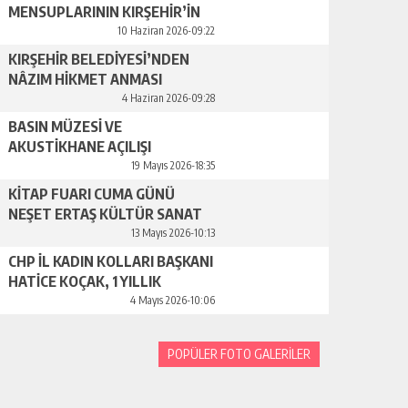
MENSUPLARININ KIRŞEHİR’İN
TANITIMINA YAPACAĞI
10 Haziran 2026-09:22
KATKILAR ÇOK ÖNEMLİ
KIRŞEHİR BELEDİYESİ’NDEN
NÂZIM HİKMET ANMASI
4 Haziran 2026-09:28
BASIN MÜZESİ VE
AKUSTİKHANE AÇILIŞI
GERÇEKLEŞTİRİLDİ
19 Mayıs 2026-18:35
KİTAP FUARI CUMA GÜNÜ
NEŞET ERTAŞ KÜLTÜR SANAT
MERKEZİ’NDE BAŞLIYOR
13 Mayıs 2026-10:13
CHP İL KADIN KOLLARI BAŞKANI
HATİCE KOÇAK, 1 YILLIK
ÇALIŞMALARINI BASINLA
4 Mayıs 2026-10:06
PAYLAŞTI
POPÜLER FOTO GALERİLER