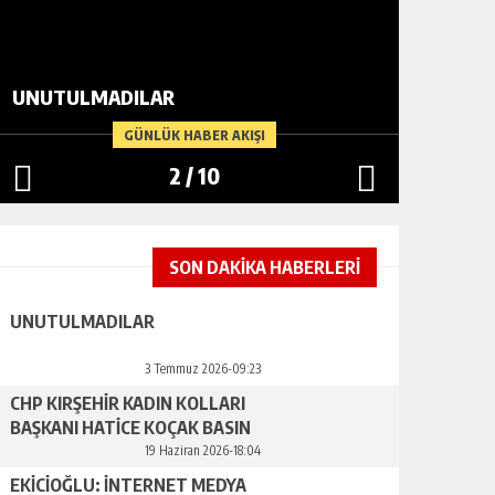
CHP KIR
UNUTULMADILAR
HATİCE
YAPTI
GÜNLÜK HABER AKIŞI
2
/
10
SON DAKİKA HABERLERİ
UNUTULMADILAR
3 Temmuz 2026-09:23
CHP KIRŞEHİR KADIN KOLLARI
BAŞKANI HATİCE KOÇAK BASIN
AÇIKLAMASI YAPTI
19 Haziran 2026-18:04
EKİCİOĞLU: İNTERNET MEDYA