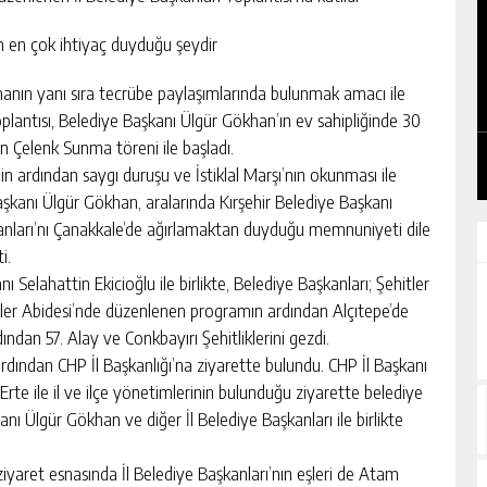
in en çok ihtiyaç duyduğu şeydir
‘HELE ULAŞ’A ULAŞ’A, ULAŞ BENZERDİ
ırmanın yanı sıra tecrübe paylaşımlarında bulunmak amacı ile
GÜNEŞE’
 Toplantısı, Belediye Başkanı Ülgür Gökhan’ın ev sahipliğinde 30
GÜNLÜK HABER AKIŞI
 Çelenk Sunma töreni ile başladı.
in ardından saygı duruşu ve İstiklal Marşı’nın okunması ile
anı Ülgür Gökhan, aralarında Kırşehir Belediye Başkanı
anları’nı Çanakkale’de ağırlamaktan duyduğu memnuniyeti dile
i.
elahattin Ekicioğlu ile birlikte, Belediye Başkanları; Şehitler
ehitler Abidesi’nde düzenlenen programın ardından Alçıtepe’de
ından 57. Alay ve Conkbayırı Şehitliklerini gezdi.
rdından CHP İl Başkanlığı’na ziyarette bulundu. CHP İl Başkanı
te ile il ve ilçe yönetimlerinin bulunduğu ziyarette belediye
ı Ülgür Gökhan ve diğer İl Belediye Başkanları ile birlikte
 ziyaret esnasında İl Belediye Başkanları’nın eşleri de Atam