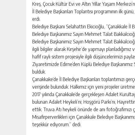
Kreş, Çocuk Kültür Evi ve Altın Yıllar Yaşam Merkezi’n
İl Belediye Başkanları Toplantısı programının ilk günü, 
erdi.
Belediye Başkanı Selahattin Ekicioğlu, “Çanakkale İl 
Belediye Başkanımız Sayın Mehmet Talat Bakkalcıoğlu
Belediye Başkanımız Sayın Mehmet Talat Bakkalcıoğlu’
ilgili bilgiler alarak Kırşehir’de yapmayı planladığımız
hafif raylı sistem projesiyle ilgili düşüncelerimizi paylaş
Ziyaretimizde Edirne’den Küplü Belediye Başkanımız 
bulduk.
Çanakkake’de İl Belediye Başkanları toplantımızı gerçekl
verişinde bulunduk. Halkımız için yeni projeler üret
2017 yılında Çanakkale’de gerçekleşen Adalet Kurultay
bulunan Adalet Heykeli’ni; Hoşgörü Parkı’nı, Hayrettin
ettik. Truva Atı heykeli önünde de anı fotoğrafımızı ç
Misafirperverlikleri için Çanakkale Belediye Başkanım
teşekkür ediyorum.” dedi.