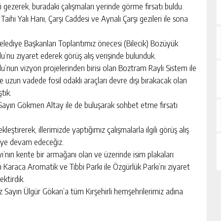
i gezerek, buradaki çalışmaları yerinde görme fırsatı buldu.
Taihi Yalı Hanı, Çarşı Caddesi ve Aynalı Çarşı gezileri ile sona
Belediye Başkanları Toplantımız önecesi (Bilecik) Bozüyük
’nu ziyaret ederek görüş alış verişinde bulunduk.
nun vizyon projelerinden birisi olan Boztram Raylı Sistem ile
 ve uzun vadede fosil odaklı araçları devre dışı bırakacak olan
tık.
Sayın Gökmen Altay ile de buluşarak sohbet etme fırsatı
eştirerek, illerimizde yaptığımız çalışmalarla ilgili görüş alış
meye devam edeceğiz.
ı’nın kente bir armağanı olan ve üzerinde isim plakaları
 Karaca Aromatik ve Tıbbi Parkı ile Özgürlük Parkı’nı ziyaret
ektirdik.
ız Sayın Ülgür Gökan’a tüm Kırşehirli hemşehrilerimiz adına