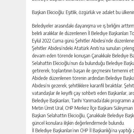
Başkan Ekicioğlu: Eşitlik, özgürlük ve adalet bu ülken
BAŞKAN EKİCİOĞLU 23 NİSAN
Belediyeler arasındaki dayanışma ve iş birliğini artt
PROGRAMLARINA KATILDI
belirli aralıklar ile düzenlenen İl Belediye Başkanları
GÜNLÜK HABER AKIŞI
Eylül 2022 Cuma günü Şehitler Abidesi’nde düzenlenen
Şehitler Abidesi’ndeki Atatürk Anıtı’na sunulan çeleng
devam eden törende konuşan Çanakkale Belediye Başk
Selahattin Ekicioğlu’nun da bulunduğu Belediye Başk
getirerek, toplantının başarı ile geçmesini temenni ett
Abidede düzenlenen törenin ardından Belediye Başkanı S
Abidesi’ni gezerek, şehitliklere karanfil bıraktılar. Ş
vatandaşlar ile keyifli çay sohbeti eden Başkanlar, ard
Belediye Başkanları, Tarihi Yarımada’daki programın a
Metin Ümit Ural, CHP Merkez İlçe Başkanı Süleyman Er
Başkan Selahattin Ekicioğlu, Çanakkale Belediye Başkan
güncel konulara ilişkin değerlendirmede bulundu.
İl Belediye Başkanları’nın CHP İl Başkanlığı’na yaptığı