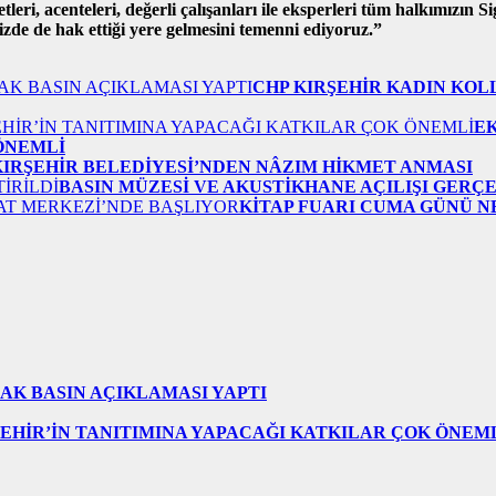
ri, acenteleri, değerli çalışanları ile eksperleri tüm halkımızın Sigo
izde de hak ettiği yere gelmesini temenni ediyoruz.”
CHP KIRŞEHİR KADIN KOL
E
 ÖNEMLİ
KIRŞEHİR BELEDİYESİ’NDEN NÂZIM HİKMET ANMASI
BASIN MÜZESİ VE AKUSTİKHANE AÇILIŞI GERÇ
KİTAP FUARI CUMA GÜNÜ N
AK BASIN AÇIKLAMASI YAPTI
EHİR’İN TANITIMINA YAPACAĞI KATKILAR ÇOK ÖNEM