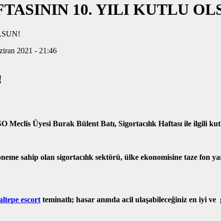
TASININ 10. YILI KUTLU OL
ziran 2021 - 21:46
!
O Meclis Üyesi Burak Bülent Batı, Sigortacılık Haftası ile ilgili ku
ip olan sigortacılık sektörü, ülke ekonomisine taze fon yaratm
ltepe escort
teminatlı; hasar anında acil ulaşabileceğiniz en iyi v