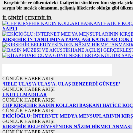
Kırşehir’de ve ülkemizdeki faaliyetini sürdüren tüm sigorta şirketle
saygın bir meslek olmasının, gelişmiş ülkelerde olduğu gibi ülkem
İLGİNİZİ ÇEKEBİLİR
YAPTI
KIRŞEHİR’İN TANITIMINA YAPACAĞI KATKILAR ÇOK
GÜNLÜK HABER AKIŞI
‘HELE ULAŞ’A ULAŞ’A, ULAŞ BENZERDİ GÜNEŞE’
GÜNLÜK HABER AKIŞI
UNUTULMADILAR
GÜNLÜK HABER AKIŞI
CHP KIRŞEHİR KADIN KOLLARI BAŞKANI HATİCE KOÇ
GÜNLÜK HABER AKIŞI
EKİCİOĞLU: İNTERNET MEDYA MENSUPLARININ KIRŞ
GÜNLÜK HABER AKIŞI
KIRŞEHİR BELEDİYESİ’NDEN NÂZIM HİKMET ANMASI
GÜNLÜK HABER AKIŞI