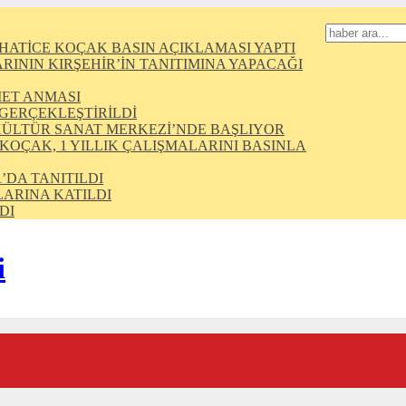
HATİCE KOÇAK BASIN AÇIKLAMASI YAPTI
ININ KIRŞEHİR’İN TANITIMINA YAPACAĞI
MET ANMASI
 GERÇEKLEŞTİRİLDİ
KÜLTÜR SANAT MERKEZİ’NDE BAŞLIYOR
 KOÇAK, 1 YILLIK ÇALIŞMALARINI BASINLA
’DA TANITILDI
ARINA KATILDI
DI