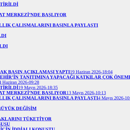
TİRİLDİ
AT MERKEZİ’NDE BAŞLIYOR
ILLIK ÇALIŞMALARINI BASINLA PAYLAŞTI
LDI
LDI
AK BASIN AÇIKLAMASI YAPTI
19 Haziran 2026-18:04
EHİR’İN TANITIMINA YAPACAĞI KATKILAR ÇOK ÖNEM
4 Haziran 2026-09:28
TİRİLDİ
19 Mayıs 2026-18:35
AT MERKEZİ’NDE BAŞLIYOR
13 Mayıs 2026-10:13
ILLIK ÇALIŞMALARINI BASINLA PAYLAŞTI
4 Mayıs 2026-10
BÜYÜK DEĞİŞİM
AKLARINI TÜKETİYOR
GUSU
İÇİN İDDİALI KONUŞTU