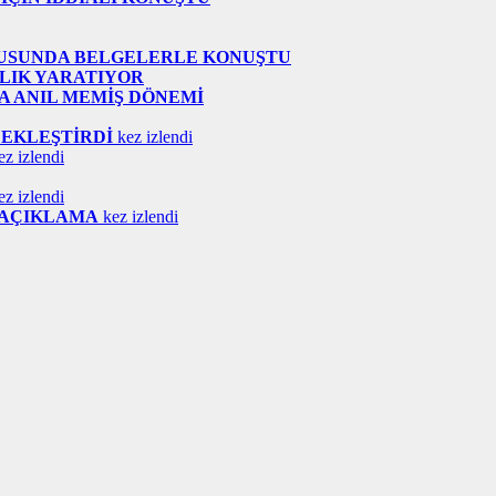
NUSUNDA BELGELERLE KONUŞTU
LIK YARATIYOR
A ANIL MEMİŞ DÖNEMİ
ÇEKLEŞTİRDİ
kez izlendi
z izlendi
z izlendi
İ AÇIKLAMA
kez izlendi