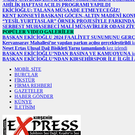
AHİLİK HAFTASI AÇILIŞ PROGRAMI YAPILDI
EKİCİOĞLU: TALANA MÜSAADE ETMEYECEĞİZ!
KENT KONSEYİ BAŞKANI GÖÇEN, ALTIN MADENİ KO
“YEŞİL YURTTAŞLAR” ÖRNEK PROJESİYLE FARKINDA
SERBEST MUHASEBECİ MALİ MÜŞAVİRLER ODASI ZİY
POPÜLER VIDEO GALERİLER
BAŞKAN EKİCİOĞLU 2024 FAALİYET SUNUMUNU GER
Kervansaray Mahallesi’ne yapılan parkın açılışı gerçekleştirildi
ke
Neşet Ertaş Ulusal Dağ Bisikleti Yarışı tamamlandı
kez izlendi
BAŞKAN EKİCİOĞLU’NDAN BASINA VE KAMUOYUNA
ke
BAŞKAN EKİCİOĞLU’NDAN KIRŞEHİRSPOR İLE İLGİL
MOBİL SİTE
BURÇLAR
FİKSTÜR
FİRMA REHBERİ
GAZETELER
HABER GÖNDER
KÜNYE
İLETİŞİM