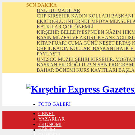
SON DAKİKA
UNUTULMADILAR
CHP KIRŞEHİR KADIN KOLLARI BAŞKANI 
EKİCİOĞLU: İNTERNET MEDYA MENSUPLAR
KATKILAR ÇOK ÖNEMLİ
KIRŞEHİR BELEDİYESİ’NDEN NÂZIM HİK
BASIN MÜZESİ VE AKUSTİKHANE AÇILIŞI
KİTAP FUARI CUMA GÜNÜ NEŞET ERTAŞ 
CHP İL KADIN KOLLARI BAŞKANI HATİCE
PAYLAŞTI
UNESCO MÜZİK ŞEHRİ KIRŞEHİR, MOSTAR
BAŞKAN EKİCİOĞLU 23 NİSAN PROGRAML
BAHAR DÖNEMİ KURS KAYITLARI BAŞLA
FOTO GALERİ
VIDEO GALERİ
GENEL
TRAFİK DURUMU
YAZARLAR
NÖBETÇİ ECZANELER
EKONOMİ
CANLI SONUÇLAR
EĞİTİM
HABER GÖNDER