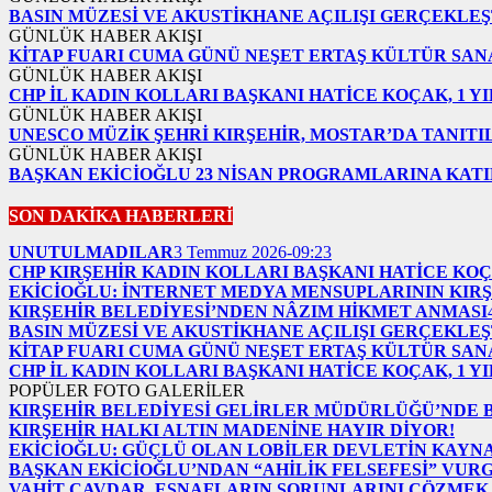
BASIN MÜZESİ VE AKUSTİKHANE AÇILIŞI GERÇEKLEŞ
GÜNLÜK HABER AKIŞI
KİTAP FUARI CUMA GÜNÜ NEŞET ERTAŞ KÜLTÜR SAN
GÜNLÜK HABER AKIŞI
CHP İL KADIN KOLLARI BAŞKANI HATİCE KOÇAK, 1 Y
GÜNLÜK HABER AKIŞI
UNESCO MÜZİK ŞEHRİ KIRŞEHİR, MOSTAR’DA TANITI
GÜNLÜK HABER AKIŞI
BAŞKAN EKİCİOĞLU 23 NİSAN PROGRAMLARINA KATI
SON DAKİKA HABERLERİ
UNUTULMADILAR
3 Temmuz 2026-09:23
CHP KIRŞEHİR KADIN KOLLARI BAŞKANI HATİCE KOÇ
EKİCİOĞLU: İNTERNET MEDYA MENSUPLARININ KIRŞ
KIRŞEHİR BELEDİYESİ’NDEN NÂZIM HİKMET ANMASI
BASIN MÜZESİ VE AKUSTİKHANE AÇILIŞI GERÇEKLEŞ
KİTAP FUARI CUMA GÜNÜ NEŞET ERTAŞ KÜLTÜR SAN
CHP İL KADIN KOLLARI BAŞKANI HATİCE KOÇAK, 1 Y
POPÜLER FOTO GALERİLER
KIRŞEHİR BELEDİYESİ GELİRLER MÜDÜRLÜĞÜ’NDE 
KIRŞEHİR HALKI ALTIN MADENİNE HAYIR DİYOR!
EKİCİOĞLU: GÜÇLÜ OLAN LOBİLER DEVLETİN KAYN
BAŞKAN EKİCİOĞLU’NDAN “AHİLİK FELSEFESİ” VUR
VAHİT ÇAVDAR, ESNAFLARIN SORUNLARINI ÇÖZMEK 