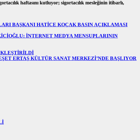
rtacılık haftasını kutluyor; sigortacılık mesleğinin itibarlı,
LARI BAŞKANI HATİCE KOÇAK BASIN AÇIKLAMASI
KİCİOĞLU: İNTERNET MEDYA MENSUPLARININ
EKLEŞTİRİLDİ
EŞET ERTAŞ KÜLTÜR SANAT MERKEZİ’NDE BAŞLIYOR
Lİ