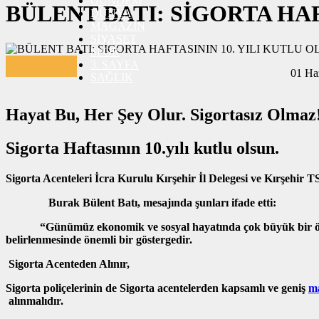
GÜNDEM
BURÇLAR
BÜLENT BATI: SİGORTA HAF
DÜNYA
İLETİŞİM
MAGAZİN
SİYASET
SPOR
3. SAYFA
01 Ha
SAĞLIK
Hayat Bu, Her Şey Olur. Sigortasız Olmaz
Sigorta Haftasının 10.yılı kutlu olsun.
Sigorta Acenteleri İcra Kurulu Kırşehir İl Delegesi ve Kırşehir TS
​ Burak Bülent Batı, mesajında şunları ifade etti:
“Günümüz ekonomik ve sosyal hayatında çok büyük bir öneme sah
belirlenmesinde önemli bir göstergedir.
Sigorta Acenteden Alınır,
Sigorta poliçelerinin de Sigorta acentelerden kapsamlı ve geniş
ma
alınmalıdır.