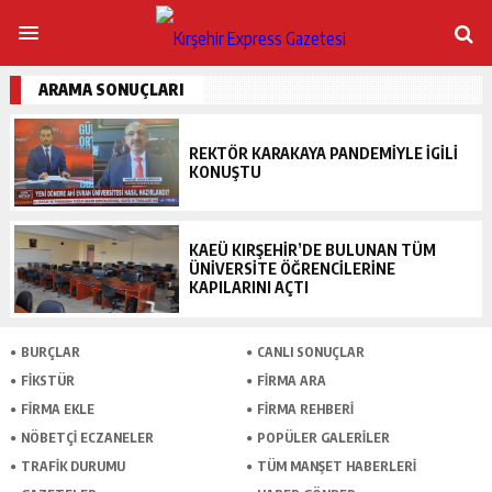
ARAMA SONUÇLARI
REKTÖR KARAKAYA PANDEMIYLE IGILI
KONUŞTU
KAEÜ KIRŞEHIR’DE BULUNAN TÜM
ÜNIVERSITE ÖĞRENCILERINE
KAPILARINI AÇTI
BURÇLAR
CANLI SONUÇLAR
FİKSTÜR
FİRMA ARA
FİRMA EKLE
FİRMA REHBERİ
NÖBETÇİ ECZANELER
POPÜLER GALERİLER
TRAFİK DURUMU
TÜM MANŞET HABERLERİ