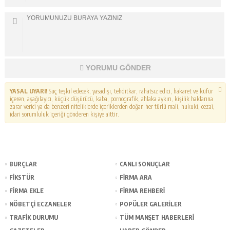
YORUMU GÖNDER
YASAL UYARI!
Suç teşkil edecek, yasadışı, tehditkar, rahatsız edici, hakaret ve küfür
içeren, aşağılayıcı, küçük düşürücü, kaba, pornografik, ahlaka aykırı, kişilik haklarına
zarar verici ya da benzeri niteliklerde içeriklerden doğan her türlü mali, hukuki, cezai,
idari sorumluluk içeriği gönderen kişiye aittir.
BURÇLAR
CANLI SONUÇLAR
FİKSTÜR
FİRMA ARA
FİRMA EKLE
FİRMA REHBERİ
NÖBETÇİ ECZANELER
POPÜLER GALERİLER
TRAFİK DURUMU
TÜM MANŞET HABERLERİ