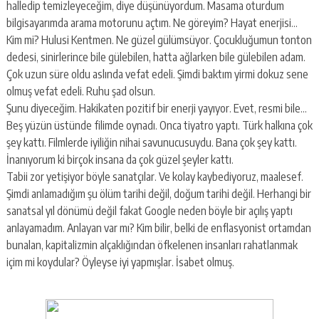
halledip temizleyeceğim, diye düşünüyordum. Masama oturdum
bilgisayarımda arama motorunu açtım. Ne göreyim? Hayat enerjisi…
Kim mi? Hulusi Kentmen. Ne güzel gülümsüyor. Çocukluğumun tonton
dedesi, sinirlerince bile gülebilen, hatta ağlarken bile gülebilen adam.
Çok uzun süre oldu aslında vefat edeli. Şimdi baktım yirmi dokuz sene
olmuş vefat edeli. Ruhu şad olsun.
Şunu diyeceğim. Hakikaten pozitif bir enerji yayıyor. Evet, resmi bile…
Beş yüzün üstünde filimde oynadı. Onca tiyatro yaptı. Türk halkına çok
şey kattı. Filmlerde iyiliğin nihai savunucusuydu. Bana çok şey kattı.
İnanıyorum ki birçok insana da çok güzel şeyler kattı.
Tabii zor yetişiyor böyle sanatçılar. Ve kolay kaybediyoruz, maalesef.
Şimdi anlamadığım şu ölüm tarihi değil, doğum tarihi değil. Herhangi bir
sanatsal yıl dönümü değil fakat Google neden böyle bir açılış yaptı
anlayamadım. Anlayan var mı? Kim bilir, belki de enflasyonist ortamdan
bunalan, kapitalizmin alçaklığından öfkelenen insanları rahatlanmak
içim mi koydular? Öyleyse iyi yapmışlar. İsabet olmuş.