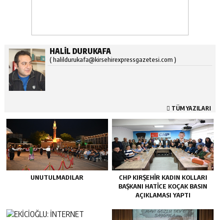
HALIL DURUKAFA
( halildurukafa@kirsehirexpressgazetesi.com )
TÜM YAZILARI
UNUTULMADILAR
CHP KIRŞEHİR KADIN KOLLARI
BAŞKANI HATİCE KOÇAK BASIN
AÇIKLAMASI YAPTI