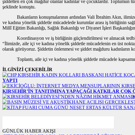
şiddetten en çok mağdur olanlar kadınlar ve çocuklardır. Toplumun t
şeklinde konuştu.
Bakanların konuşmalarının ardından Vali İbrahim Akın, ilimizde kad
ve kadına yönelik şiddetle mücadelede kurumlar arası iş birliğinin sa
Millî Eğitim Bakanlığı, Sağlık Bakanlığı ve Diyanet İşleri Başkanlığ
Koordinasyon ve iş birliğinin güçlendirilmesi ve alınacak tedbirler
“İlimizde, aile içi ve kadına yönelik şiddetle mücadelenin en üst nok
olarak görüyoruz. Şiddetin önlenmesi ve şiddet mağduru kadınların ko
Toplantı, aile içi ve kadına yönelik şiddetle mücadele kapsamında i
İLGİNİZİ ÇEKEBİLİR
YAPTI
KIRŞEHİR’İN TANITIMINA YAPACAĞI KATKILAR ÇOK
GÜNLÜK HABER AKIŞI