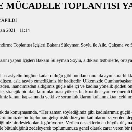
E MÜCADELE TOPLANTISI Y
san 2021 - 11:14
irme Toplantısı İçişleri Bakanı Süleyman Soylu ile Aile, Çalışma ve
 yapan İçişleri Bakanı Süleyman Soylu, aldıkları tedbirlerle, ortaya 
assasiyetin bugüne kadar olduğu gibi bundan sonra da aynı kararlılıkl
ters düşen, asla tasvip etmediğimiz bir hadisedir. Ülkemizde Cumhurba
zden, inancımızdan aldığımız güçle aile içi ve kadına yönelik şiddeti ö
irade, stratejik bir akıl, kurumlar arası yüksek bir koordinasyon ve öneml
lerimiz kanun kapsamında yetki ve sorumluluklarını kullanmaktan çeki
onuşmasında, “Her zaman söylediğimiz gibi kadınlarımız güçlü olurs
uz. Günümüzde bir toplumun gelişmişlik düzeyini kadınlarımıza verilen d
iğimiz bir destek olarak görüyoruz. Verilen desteklerin en büyük düşman
 aile bütünlüğünü zedeleyerek toplumumuza genel olarak zarar veren bir f