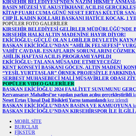
KIRŞEHİR BELEDİYESİ’NDEN NÂZIM HİKMET ANMASI
BASIN MÜZESİ VE AKUSTİKHANE AÇILIŞI GERÇEKLEŞ
KİTAP FUARI CUMA GÜNÜ NEŞET ERTAŞ KÜLTÜR SAN
CHP İL KADIN KOLLARI BAŞKANI HATİCE KOÇAK, 1 Y
POPÜLER FOTO GALERİLER
KIRŞEHİR BELEDİYESİ GELİRLER MÜDÜRLÜĞÜ’NDE 
KIRŞEHİR HALKI ALTIN MADENİNE HAYIR DİYOR!
EKİCİOĞLU: GÜÇLÜ OLAN LOBİLER DEVLETİN KAYN
BAŞKAN EKİCİOĞLU’NDAN “AHİLİK FELSEFESİ” VUR
VAHİT ÇAVDAR, ESNAFLARIN SORUNLARINI ÇÖZMEK 
AHİLİK HAFTASI AÇILIŞ PROGRAMI YAPILDI
EKİCİOĞLU: TALANA MÜSAADE ETMEYECEĞİZ!
KENT KONSEYİ BAŞKANI GÖÇEN, ALTIN MADENİ KO
“YEŞİL YURTTAŞLAR” ÖRNEK PROJESİYLE FARKINDA
SERBEST MUHASEBECİ MALİ MÜŞAVİRLER ODASI ZİY
POPÜLER VIDEO GALERİLER
BAŞKAN EKİCİOĞLU 2024 FAALİYET SUNUMUNU GER
Kervansaray Mahallesi’ne yapılan parkın açılışı gerçekleştirildi
ke
Neşet Ertaş Ulusal Dağ Bisikleti Yarışı tamamlandı
kez izlendi
BAŞKAN EKİCİOĞLU’NDAN BASINA VE KAMUOYUNA
ke
BAŞKAN EKİCİOĞLU’NDAN KIRŞEHİRSPOR İLE İLGİL
MOBİL SİTE
BURÇLAR
FİKSTÜR