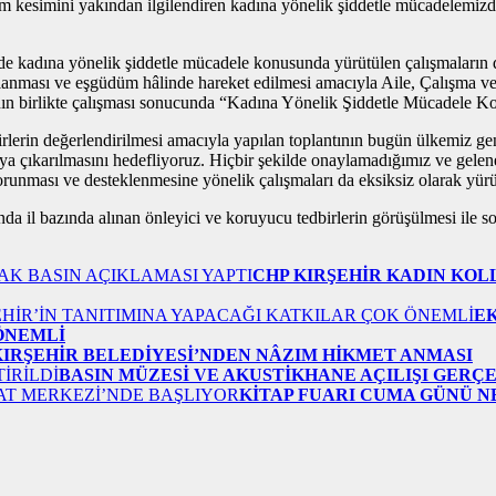
üm kesimini yakından ilgilendiren kadına yönelik şiddetle mücadelemizd
ına yönelik şiddetle mücadele konusunda yürütülen çalışmaların değe
ğlanması ve eşgüdüm hâlinde hareket edilmesi amacıyla Aile, Çalışma ve 
ının birlikte çalışması sonucunda “Kadına Yönelik Şiddetle Mücadele Ko
in değerlendirilmesi amacıyla yapılan toplantının bugün ülkemiz genel
taya çıkarılmasını hedefliyoruz. Hiçbir şekilde onaylamadığımız ve gele
runması ve desteklenmesine yönelik çalışmaları da eksiksiz olarak yürü
l bazında alınan önleyici ve koruyucu tedbirlerin görüşülmesi ile so
CHP KIRŞEHİR KADIN KOL
E
 ÖNEMLİ
KIRŞEHİR BELEDİYESİ’NDEN NÂZIM HİKMET ANMASI
BASIN MÜZESİ VE AKUSTİKHANE AÇILIŞI GERÇ
KİTAP FUARI CUMA GÜNÜ N