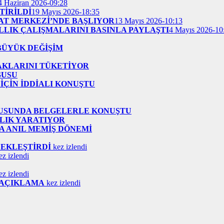
4 Haziran 2026-09:28
TİRİLDİ
19 Mayıs 2026-18:35
AT MERKEZİ’NDE BAŞLIYOR
13 Mayıs 2026-10:13
ILLIK ÇALIŞMALARINI BASINLA PAYLAŞTI
4 Mayıs 2026-10
BÜYÜK DEĞİŞİM
AKLARINI TÜKETİYOR
GUSU
İÇİN İDDİALI KONUŞTU
NUSUNDA BELGELERLE KONUŞTU
LIK YARATIYOR
A ANIL MEMİŞ DÖNEMİ
ÇEKLEŞTİRDİ
kez izlendi
z izlendi
z izlendi
İ AÇIKLAMA
kez izlendi