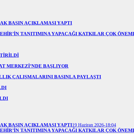
AK BASIN AÇIKLAMASI YAPTI
EHİR’İN TANITIMINA YAPACAĞI KATKILAR ÇOK ÖNEM
TİRİLDİ
AT MERKEZİ’NDE BAŞLIYOR
ILLIK ÇALIŞMALARINI BASINLA PAYLAŞTI
LDI
LDI
AK BASIN AÇIKLAMASI YAPTI
19 Haziran 2026-18:04
EHİR’İN TANITIMINA YAPACAĞI KATKILAR ÇOK ÖNEM