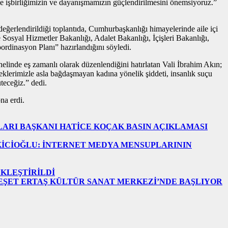
e işbirliğimizin ve dayanışmamızın güçlendirilmesini önemsiyoruz.”
rlendirildiği toplantıda, Cumhurbaşkanlığı himayelerinde aile içi
Sosyal Hizmetler Bakanlığı, Adalet Bakanlığı, İçişleri Bakanlığı,
ordinasyon Planı” hazırlandığını söyledi.
inde eş zamanlı olarak düzenlendiğini hatırlatan Vali İbrahim Akın;
neklerimizle asla bağdaşmayan kadına yönelik şiddeti, insanlık suçu
teceğiz.” dedi.
na erdi.
LARI BAŞKANI HATİCE KOÇAK BASIN AÇIKLAMASI
KİCİOĞLU: İNTERNET MEDYA MENSUPLARININ
EKLEŞTİRİLDİ
EŞET ERTAŞ KÜLTÜR SANAT MERKEZİ’NDE BAŞLIYOR