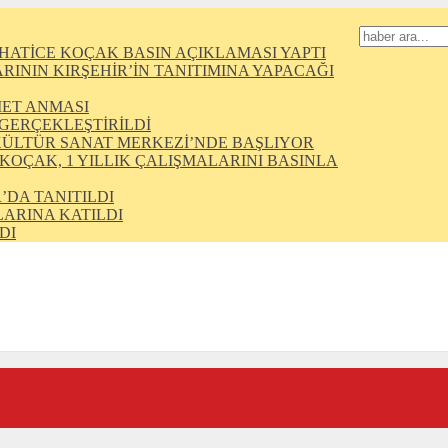
HATİCE KOÇAK BASIN AÇIKLAMASI YAPTI
ININ KIRŞEHİR’İN TANITIMINA YAPACAĞI
MET ANMASI
 GERÇEKLEŞTİRİLDİ
KÜLTÜR SANAT MERKEZİ’NDE BAŞLIYOR
 KOÇAK, 1 YILLIK ÇALIŞMALARINI BASINLA
’DA TANITILDI
ARINA KATILDI
DI