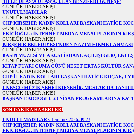
‘HELE ULAŞ’A ULAŞ’A, ULAŞ BENZERDİ GÜNEŞE’
GÜNLÜK HABER AKIŞI
UNUTULMADILAR
GÜNLÜK HABER AKIŞI
CHP KIRŞEHİR KADIN KOLLARI BAŞKANI HATİCE KOÇ
GÜNLÜK HABER AKIŞI
EKİCİOĞLU: İNTERNET MEDYA MENSUPLARININ KIRŞ
GÜNLÜK HABER AKIŞI
KIRŞEHİR BELEDİYESİ’NDEN NÂZIM HİKMET ANMASI
GÜNLÜK HABER AKIŞI
BASIN MÜZESİ VE AKUSTİKHANE AÇILIŞI GERÇEKLEŞ
GÜNLÜK HABER AKIŞI
KİTAP FUARI CUMA GÜNÜ NEŞET ERTAŞ KÜLTÜR SAN
GÜNLÜK HABER AKIŞI
CHP İL KADIN KOLLARI BAŞKANI HATİCE KOÇAK, 1 Y
GÜNLÜK HABER AKIŞI
UNESCO MÜZİK ŞEHRİ KIRŞEHİR, MOSTAR’DA TANITI
GÜNLÜK HABER AKIŞI
BAŞKAN EKİCİOĞLU 23 NİSAN PROGRAMLARINA KATI
SON DAKİKA HABERLERİ
UNUTULMADILAR
3 Temmuz 2026-09:23
CHP KIRŞEHİR KADIN KOLLARI BAŞKANI HATİCE KOÇ
EKİCİOĞLU: İNTERNET MEDYA MENSUPLARININ KIRŞ