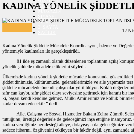
GÜNDEM
KADINA YÖNELİK ŞİDDETL
CANLI SONUÇLAR
DÜNYA
HABER GÖNDER
MAGAZİN
BURÇLAR
SİYASET
İLETİŞİM
SPOR
3. SAYFA
12 Ni
SAĞLIK
Kadına Yönelik Şiddetle Mücadele Koordinasyon, İzleme ve Değerlend
yöntemiyle katılmaları ile gerçekleştirildi.
81 ilde eş zamanlı olarak düzenlenen toplantının açılış konuşmasını
yönelik şiddetle mücadele ettiklerini söyledi.
Ülkemizde kadına yönelik şiddetle mücadele konusunda gösterdikleri h
şiddet dinimizle, kültürümüzle, geleneklerimizle ve aile yapımızla 
şiddetle mücadelede önemli çalışmalar yürütülüyor. Köklü değerlerimi
sıfır can kaybı, sıfır şiddet olayı seviyesine getirmek için kararlı bir 
ki, başarı kendi kendine gelmez. Mülki Amirlerimiz ve kolluk birim
kadar devam edecektir.” dedi.
Aile, Çalışma ve Sosyal Hizmetler Bakanı Zehra Zümrüt Selçuk da k
tuttuğunu, ürettiği değerlerle de geleceğimizi inşa ettiğine inanıyor
kadına verdiğimiz her desteği aileye, dolayısıyla da geleceğimize verd
sadece itibarını, özgüvenini etkileyen bir faktör değil, aynı zamanda