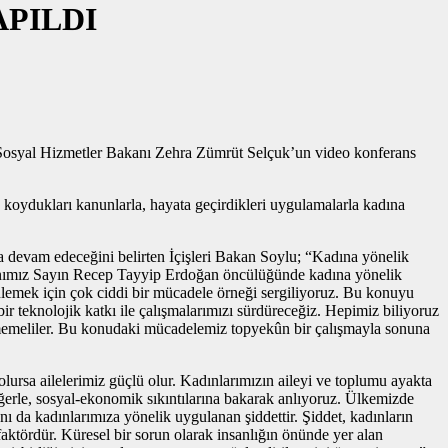
APILDI
 Sosyal Hizmetler Bakanı Zehra Zümrüt Selçuk’un video konferans
koydukları kanunlarla, hayata geçirdikleri uygulamalarla kadına
a devam edeceğini belirten İçişleri Bakan Soylu; “Kadına yönelik
şkanımız Sayın Recep Tayyip Erdoğan öncülüğünde kadına yönelik
nlemek için çok ciddi bir mücadele örneği sergiliyoruz. Bu konuyu
i bir teknolojik katkı ile çalışmalarımızı sürdüreceğiz. Hepimiz biliyoruz
nmemeliler. Bu konudaki mücadelemiz topyekûn bir çalışmayla sonuna
a ailelerimiz güçlü olur. Kadınlarımızın aileyi ve toplumu ayakta
eğerle, sosyal-ekonomik sıkıntılarına bakarak anlıyoruz. Ülkemizde
ı da kadınlarımıza yönelik uygulanan şiddettir. Şiddet, kadınların
aktördür. Küresel bir sorun olarak insanlığın önünde yer alan