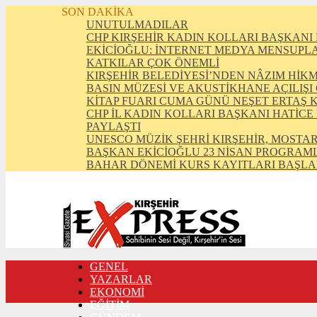
SON DAKİKA
UNUTULMADILAR
CHP KIRŞEHİR KADIN KOLLARI BAŞKANI 
EKİCİOĞLU: İNTERNET MEDYA MENSUPLAR
KATKILAR ÇOK ÖNEMLİ
KIRŞEHİR BELEDİYESİ’NDEN NÂZIM HİK
BASIN MÜZESİ VE AKUSTİKHANE AÇILIŞI
KİTAP FUARI CUMA GÜNÜ NEŞET ERTAŞ 
CHP İL KADIN KOLLARI BAŞKANI HATİCE
PAYLAŞTI
UNESCO MÜZİK ŞEHRİ KIRŞEHİR, MOSTAR
BAŞKAN EKİCİOĞLU 23 NİSAN PROGRAML
BAHAR DÖNEMİ KURS KAYITLARI BAŞLA
GENEL
FOTO GALERİ
YAZARLAR
VIDEO GALERİ
EKONOMİ
TRAFİK DURUMU
EĞİTİM
NÖBETÇİ ECZANELER