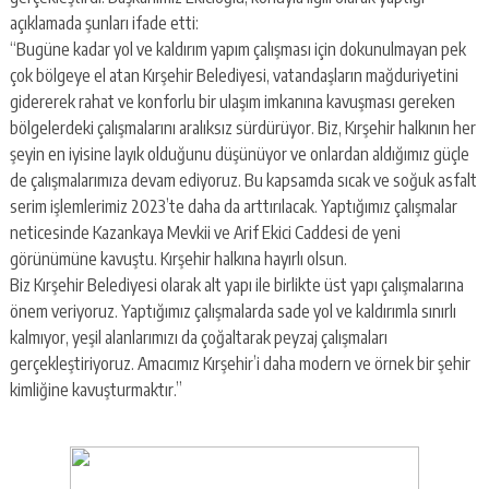
açıklamada şunları ifade etti:
“Bugüne kadar yol ve kaldırım yapım çalışması için dokunulmayan pek
çok bölgeye el atan Kırşehir Belediyesi, vatandaşların mağduriyetini
gidererek rahat ve konforlu bir ulaşım imkanına kavuşması gereken
bölgelerdeki çalışmalarını aralıksız sürdürüyor. Biz, Kırşehir halkının her
şeyin en iyisine layık olduğunu düşünüyor ve onlardan aldığımız güçle
de çalışmalarımıza devam ediyoruz. Bu kapsamda sıcak ve soğuk asfalt
serim işlemlerimiz 2023’te daha da arttırılacak. Yaptığımız çalışmalar
neticesinde Kazankaya Mevkii ve Arif Ekici Caddesi de yeni
görünümüne kavuştu. Kırşehir halkına hayırlı olsun.
Biz Kırşehir Belediyesi olarak alt yapı ile birlikte üst yapı çalışmalarına
önem veriyoruz. Yaptığımız çalışmalarda sade yol ve kaldırımla sınırlı
kalmıyor, yeşil alanlarımızı da çoğaltarak peyzaj çalışmaları
gerçekleştiriyoruz. Amacımız Kırşehir’i daha modern ve örnek bir şehir
kimliğine kavuşturmaktır.”