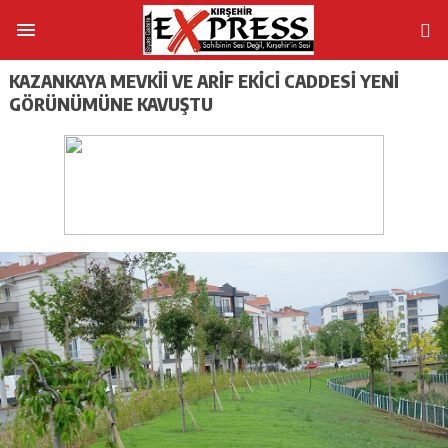
KAZANKAYA MEVKII VE ARIF EKICI CADDESI YENI
GÖRÜNÜMÜNE KAVUŞTU