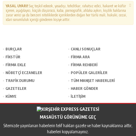
YASAL UYARI!
Suç teşkil edecek, yasadışı, tehditkar, rahatsız edici, hakaret ve küfür
içeren, aşağılayıcı, küçük düşürücü, kaba, pornografik, ahlaka aykırı, kişilik haklarına
zarar verici ya da benzeri niteliklerde içeriklerden doğan her türlü mali, hukuki, cezai,
idari sorumluluk içeriği gönderen kişiye aittir.
BURÇLAR
CANLI SONUÇLAR
FİKSTÜR
FİRMA ARA
FİRMA EKLE
FİRMA REHBERİ
NÖBETÇİ ECZANELER
POPÜLER GALERİLER
TRAFİK DURUMU
TÜM MANŞET HABERLERİ
GAZETELER
HABER GÖNDER
KÜNYE
İLETİŞİM
MASAÜSTÜ GÖRÜNÜME GEÇ
Sitemizde yayınlanan haberlerin telif hakları gazete ve haber kaynaklarına aittir,
haberleri kopyalamayınız.