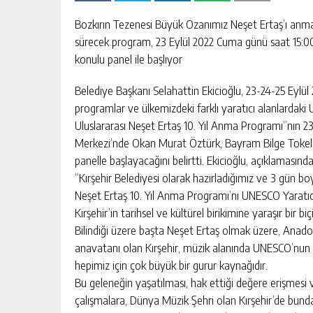
Bozkırın Tezenesi Büyük Ozanımız Neşet Ertaş’ı anmak
sürecek program, 23 Eylül 2022 Cuma günü saat 15:00
konulu panel ile başlıyor
Belediye Başkanı Selahattin Ekicioğlu, 23-24-25 Eylül 
programlar ve ülkemizdeki farklı yaratıcı alanlardaki
Uluslararası Neşet Ertaş 10. Yıl Anma Programı”nın 2
Merkezi’nde Okan Murat Öztürk, Bayram Bilge Tokel, 
panelle başlayacağını belirtti. Ekicioğlu, açıklamasında
“Kırşehir Belediyesi olarak hazırladığımız ve 3 gün b
Neşet Ertaş 10. Yıl Anma Programı’nı UNESCO Yaratıcı 
Kırşehir’in tarihsel ve kültürel birikimine yaraşır bir b
Bilindiği üzere başta Neşet Ertaş olmak üzere, Anado
anavatanı olan Kırşehir, müzik alanında UNESCO’nun Ya
hepimiz için çok büyük bir gurur kaynağıdır.
Bu geleneğin yaşatılması, hak ettiği değere erişmesi 
çalışmalara, Dünya Müzik Şehri olan Kırşehir’de bu