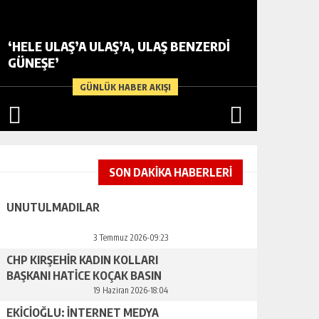
‘HELE ULAŞ’A ULAŞ’A, ULAŞ BENZERDİ
GÜNEŞE’
UNUTU
GÜNLÜK HABER AKIŞI
SON DAKİKA HABERLERİ
UNUTULMADILAR
3 Temmuz 2026-09:23
CHP KIRŞEHİR KADIN KOLLARI
BAŞKANI HATİCE KOÇAK BASIN
AÇIKLAMASI YAPTI
19 Haziran 2026-18:04
EKİCİOĞLU: İNTERNET MEDYA