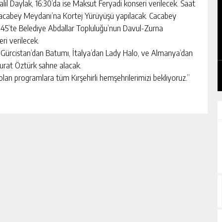
l Daylak, 16:30’da ise Maksut Feryadi konseri verilecek. Saat
 Cacabey Meydanı’na Kortej Yürüyüşü yapılacak. Cacabey
7.45’te Belediye Abdallar Topluluğu’nun Davul-Zurna
ri verilecek.
Gürcistan’dan Batumı, İtalya’dan Lady Halo, ve Almanya’dan
Murat Öztürk sahne alacak.
olan programlara tüm Kırşehirli hemşehrilerimizi bekliyoruz.”