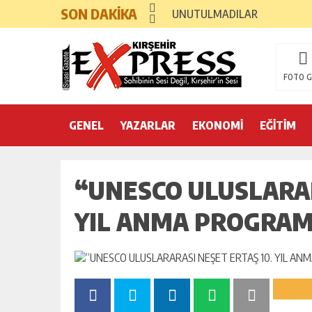
SON DAKİKA
UNUTULMADILAR
FOTO G
GENEL
YAZARLAR
EKONOMİ
EĞİTİM
“UNESCO ULUSLARAR
YIL ANMA PROGRAM