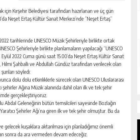
 için Kırşehir Belediyesi tarafından hazırlanan ve üç gün
’da Neşet Ertaş Kültür Sanat Merkezi’nde “Neşet Ertaş”
2022 tarihlerinde UNESCO Müzik Şehirleriyle birlikte ortak
 UNESCO Şehirleriyle birlikte planlamaların yapılacağı “UNESCO
3 Eylül 2022 Cuma günü saat 15.00’da Neşet Ertaş Kültür Sanat
Hilmi Şahballı ve Abdullah Gündüz tarafından verilecek olan
 şunları söyledi:
oyunca dolu dolu etkinliklerle sürecek olan UNESCO Uluslararası
şehirler Ağına Müzik alanında dahil olan ilk ve tek şehir
içimde gerçekleştiriyoruz.
lu Abdal Geleneğinin bütün temsilcileri sayesinde Bozlağın
ratıcı Şehirler Ağı’na giren ilk ve tek şehir olmuştur. Bu da
ve gelecek kuşaklara aktarılması için planladığımız önemli
ndan sonra da ara vermeden devam edeceğiz.