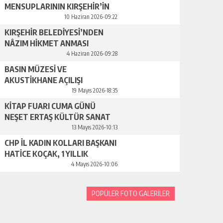
MENSUPLARININ KIRŞEHİR’İN
TANITIMINA YAPACAĞI
10 Haziran 2026-09:22
KATKILAR ÇOK ÖNEMLİ
KIRŞEHİR BELEDİYESİ’NDEN
NÂZIM HİKMET ANMASI
4 Haziran 2026-09:28
BASIN MÜZESİ VE
AKUSTİKHANE AÇILIŞI
GERÇEKLEŞTİRİLDİ
19 Mayıs 2026-18:35
KİTAP FUARI CUMA GÜNÜ
NEŞET ERTAŞ KÜLTÜR SANAT
MERKEZİ’NDE BAŞLIYOR
13 Mayıs 2026-10:13
CHP İL KADIN KOLLARI BAŞKANI
HATİCE KOÇAK, 1 YILLIK
ÇALIŞMALARINI BASINLA
4 Mayıs 2026-10:06
PAYLAŞTI
POPÜLER FOTO GALERİLER