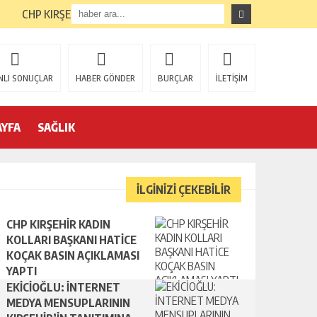
CHP KIRŞEHİR KADIN KOLLARI BAŞKANI HATİCE KOÇAK BASIN
NLI SONUÇLAR
HABER GÖNDER
BURÇLAR
İLETİŞİM
AYFA
SAĞLIK
İLGİNİZİ ÇEKEBİLİR
CHP KIRŞEHİR KADIN
KOLLARI BAŞKANI HATİCE
KOÇAK BASIN AÇIKLAMASI
YAPTI
EKİCİOĞLU: İNTERNET
MEDYA MENSUPLARININ