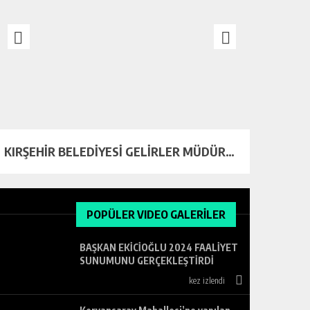
KIRŞEHİR BELEDİYESİ GELİRLER MÜDÜRLÜĞÜ’NDE BÜYÜK DEĞİŞİM
POPÜLER VIDEO GALERİLER
BAŞKAN EKİCİOĞLU 2024 FAALİYET
SUNUMUNU GERÇEKLEŞTİRDİ
kez izlendi