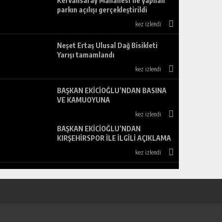
Kervansaray Mahallesi’ne yapılan
parkın açılışı gerçekleştirildi
kez izlendi
Neşet Ertaş Ulusal Dağ Bisikleti
Yarışı tamamlandı
kez izlendi
BAŞKAN EKİCİOĞLU’NDAN BASINA
VE KAMUOYUNA
kez izlendi
BAŞKAN EKİCİOĞLU’NDAN
KIRŞEHİRSPOR İLE İLGİLİ AÇIKLAMA
kez izlendi