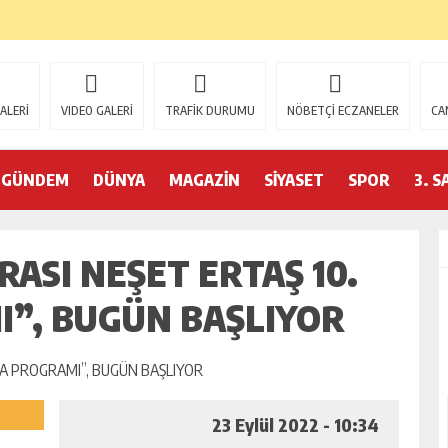
ALERİ
VIDEO GALERİ
TRAFİK DURUMU
NÖBETÇİ ECZANELER
CA
GÜNDEM
DÜNYA
MAGAZİN
SİYASET
SPOR
3. S
ASI NEŞET ERTAŞ 10.
I”, BUGÜN BAŞLIYOR
23 Eylül 2022 - 10:34