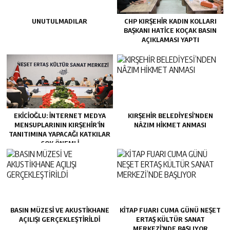
UNUTULMADILAR
CHP KIRŞEHİR KADIN KOLLARI
BAŞKANI HATİCE KOÇAK BASIN
AÇIKLAMASI YAPTI
EKİCİOĞLU: İNTERNET MEDYA
KIRŞEHİR BELEDİYESİ’NDEN
MENSUPLARININ KIRŞEHİR’İN
NÂZIM HİKMET ANMASI
TANITIMINA YAPACAĞI KATKILAR
ÇOK ÖNEMLİ
BASIN MÜZESİ VE AKUSTİKHANE
KİTAP FUARI CUMA GÜNÜ NEŞET
AÇILIŞI GERÇEKLEŞTİRİLDİ
ERTAŞ KÜLTÜR SANAT
MERKEZİ’NDE BAŞLIYOR