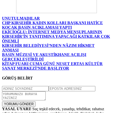
UNUTULMADILAR
CHP KIRŞEHİR KADIN KOLLARI BAŞKANI HATİCE
KOÇAK BASIN AÇIKLAMASI YAPTI
EKİCİOĞLU: İNTERNET MEDYA MENSUPLARININ
KIRŞEHİR’İN TANITIMINA YAPACAĞI KATKILAR ÇOK
ÖNEMLİ
KIRŞEHİR BELEDİYESİ’NDEN NÂZIM HİKMET
ANMASI
BASIN MÜZESİ VE AKUSTİKHANE AÇILIŞI
GERÇEKLEŞTİRİLDİ
KİTAP FUARI CUMA GÜNÜ NEŞET ERTAŞ KÜLTÜR
SANAT MERKEZİ’NDE BAŞLIYOR
GÖRÜŞ BELİRT
YORUMU GÖNDER
YASAL UYARI!
Suç teşkil edecek, yasadışı, tehditkar, rahatsız