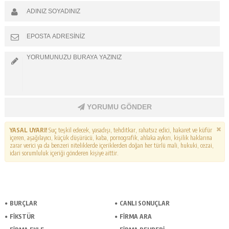
YORUMU GÖNDER
YASAL UYARI!
Suç teşkil edecek, yasadışı, tehditkar, rahatsız edici, hakaret ve küfür
içeren, aşağılayıcı, küçük düşürücü, kaba, pornografik, ahlaka aykırı, kişilik haklarına
zarar verici ya da benzeri niteliklerde içeriklerden doğan her türlü mali, hukuki, cezai,
idari sorumluluk içeriği gönderen kişiye aittir.
BURÇLAR
CANLI SONUÇLAR
FİKSTÜR
FİRMA ARA