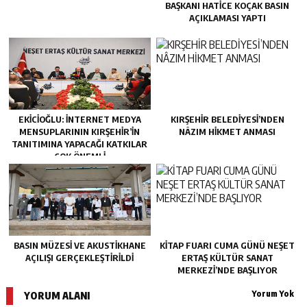
BAŞKANI HATİCE KOÇAK BASIN
AÇIKLAMASI YAPTI
EKİCİOĞLU: İNTERNET MEDYA
KIRŞEHİR BELEDİYESİ’NDEN
MENSUPLARININ KIRŞEHİR’İN
NÂZIM HİKMET ANMASI
TANITIMINA YAPACAĞI KATKILAR
ÇOK ÖNEMLİ
BASIN MÜZESİ VE AKUSTİKHANE
KİTAP FUARI CUMA GÜNÜ NEŞET
AÇILIŞI GERÇEKLEŞTİRİLDİ
ERTAŞ KÜLTÜR SANAT
MERKEZİ’NDE BAŞLIYOR
Yorum Yok
YORUM ALANI