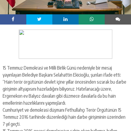
15 Temmuz Demokrasi ve Milli Birlik Günü nedeniyle bir mesaj
yayınlayan Belediye Başkanı Selahattin Ekicioğlu, şunları ifade etti:
“Hain terör örgütünün devlet içine yıllar öncesinden sızarak bu darbe
girişimin altyapısını hazırladığını biliyoruz. Hatırlanacağı üzere,
Ergenekon ev Balyoz davaları gibi düzmece davalarla da bu hain
emellerinin hazırlıklarını yapmışlardı.
Cumhuriyet ve demokrasi düşmanı Fethullahçı Terör Örgütünün 15
Temmuz 2016 tarihinde düzenlediği hain darbe girişiminin üzerinden
7 yıl geçti.
15 Temmuz 2016 gecesi demokrasiye sahip çıkan halkımız, halkın