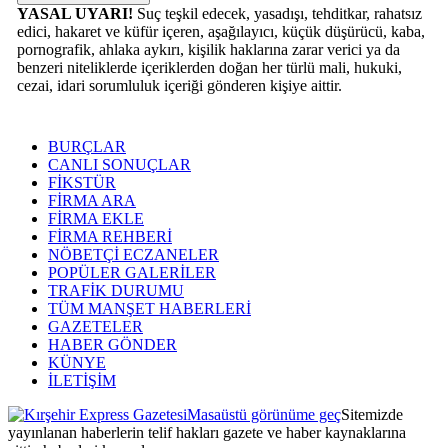
YASAL UYARI!
Suç teşkil edecek, yasadışı, tehditkar, rahatsız
edici, hakaret ve küfür içeren, aşağılayıcı, küçük düşürücü, kaba,
pornografik, ahlaka aykırı, kişilik haklarına zarar verici ya da
benzeri niteliklerde içeriklerden doğan her türlü mali, hukuki,
cezai, idari sorumluluk içeriği gönderen kişiye aittir.
BURÇLAR
CANLI SONUÇLAR
FİKSTÜR
FİRMA ARA
FİRMA EKLE
FİRMA REHBERİ
NÖBETÇİ ECZANELER
POPÜLER GALERİLER
TRAFİK DURUMU
TÜM MANŞET HABERLERİ
GAZETELER
HABER GÖNDER
KÜNYE
İLETİŞİM
Masaüstü görünüme geç
Sitemizde
yayınlanan haberlerin telif hakları gazete ve haber kaynaklarına