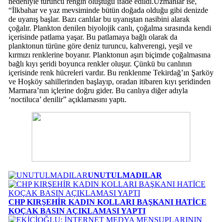
nedeniyle turuncu rengin oluştuğu ifade edildi.Uzmanlar ise,
“İlkbahar ve yaz mevsiminde bütün doğada olduğu gibi denizde
de uyanış başlar. Bazı canlılar bu uyanıştan nasibini alarak
çoğalır. Plankton denilen biyolojik canlı, çoğalma sırasında kendi
içerisinde patlama yaşar. Bu patlamaya bağlı olarak da
planktonun türüne göre deniz turuncu, kahverengi, yeşil ve
kırmızı renklerine boyanır. Planktonun aşırı biçimde çoğalmasına
bağlı kıyı şeridi boyunca renkler oluşur. Çünkü bu canlının
içerisinde renk hücreleri vardır. Bu renklenme Tekirdağ’ın Şarköy
ve Hoşköy sahillerinden başlayıp, oradan itibaren kıyı şeridinden
Marmara’nın içlerine doğru gider. Bu canlıya diğer adıyla
‘noctiluca’ denilir” açıklamasını yaptı.
UNUTULMADILAR
CHP KIRŞEHİR KADIN KOLLARI BAŞKANI HATİCE
KOÇAK BASIN AÇIKLAMASI YAPTI