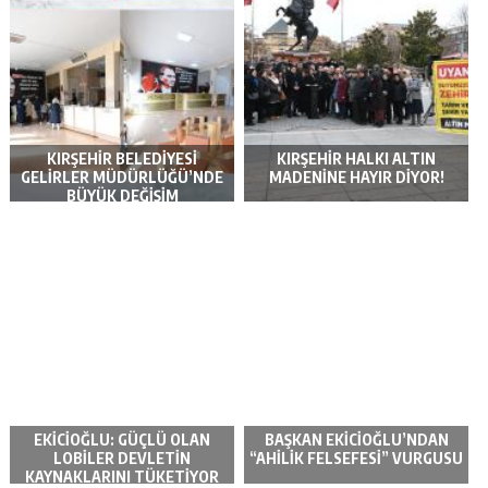
KIRŞEHİR BELEDİYESİ
KIRŞEHİR HALKI ALTIN
GELİRLER MÜDÜRLÜĞÜ’NDE
MADENİNE HAYIR DİYOR!
BÜYÜK DEĞİŞİM
EKİCİOĞLU: GÜÇLÜ OLAN
BAŞKAN EKİCİOĞLU’NDAN
LOBİLER DEVLETİN
“AHİLİK FELSEFESİ” VURGUSU
KAYNAKLARINI TÜKETİYOR