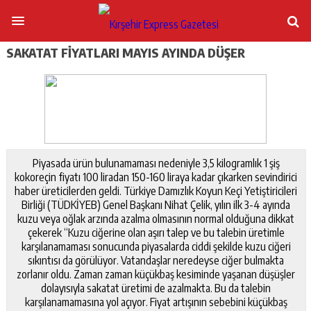
SAKATAT FIYATLARI MAYIS AYINDA DÜŞER
Piyasada ürün bulunamaması nedeniyle 3,5 kilogramlık 1 şiş
kokoreçin fiyatı 100 liradan 150-160 liraya kadar çıkarken sevindirici
haber üreticilerden geldi. Türkiye Damızlık Koyun Keçi Yetiştiricileri
Birliği (TÜDKİYEB) Genel Başkanı Nihat Çelik, yılın ilk 3-4 ayında
kuzu veya oğlak arzında azalma olmasının normal olduğuna dikkat
çekerek “Kuzu ciğerine olan aşırı talep ve bu talebin üretimle
karşılanamaması sonucunda piyasalarda ciddi şekilde kuzu ciğeri
sıkıntısı da görülüyor. Vatandaşlar neredeyse ciğer bulmakta
zorlanır oldu. Zaman zaman küçükbaş kesiminde yaşanan düşüşler
dolayısıyla sakatat üretimi de azalmakta. Bu da talebin
karşılanamamasına yol açıyor. Fiyat artışının sebebini küçükbaş