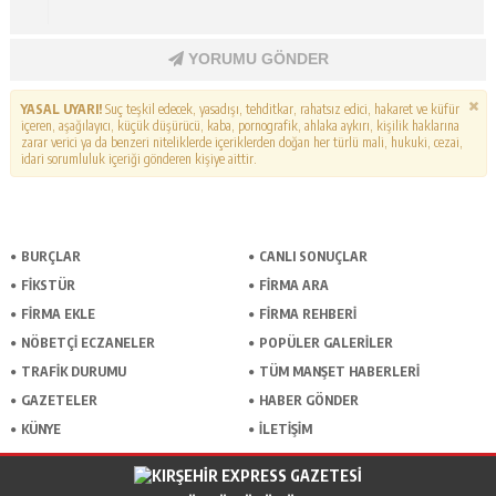
YORUMU GÖNDER
YASAL UYARI!
Suç teşkil edecek, yasadışı, tehditkar, rahatsız edici, hakaret ve küfür
içeren, aşağılayıcı, küçük düşürücü, kaba, pornografik, ahlaka aykırı, kişilik haklarına
zarar verici ya da benzeri niteliklerde içeriklerden doğan her türlü mali, hukuki, cezai,
idari sorumluluk içeriği gönderen kişiye aittir.
BURÇLAR
CANLI SONUÇLAR
FİKSTÜR
FİRMA ARA
FİRMA EKLE
FİRMA REHBERİ
NÖBETÇİ ECZANELER
POPÜLER GALERİLER
TRAFİK DURUMU
TÜM MANŞET HABERLERİ
GAZETELER
HABER GÖNDER
KÜNYE
İLETİŞİM