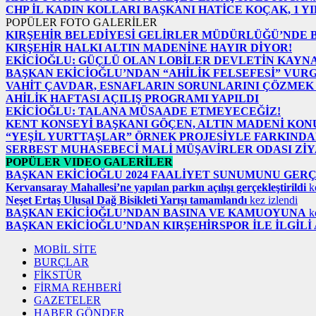
CHP İL KADIN KOLLARI BAŞKANI HATİCE KOÇAK, 1 Y
POPÜLER FOTO GALERİLER
KIRŞEHİR BELEDİYESİ GELİRLER MÜDÜRLÜĞÜ’NDE 
KIRŞEHİR HALKI ALTIN MADENİNE HAYIR DİYOR!
EKİCİOĞLU: GÜÇLÜ OLAN LOBİLER DEVLETİN KAYN
BAŞKAN EKİCİOĞLU’NDAN “AHİLİK FELSEFESİ” VUR
VAHİT ÇAVDAR, ESNAFLARIN SORUNLARINI ÇÖZMEK 
AHİLİK HAFTASI AÇILIŞ PROGRAMI YAPILDI
EKİCİOĞLU: TALANA MÜSAADE ETMEYECEĞİZ!
KENT KONSEYİ BAŞKANI GÖÇEN, ALTIN MADENİ KO
“YEŞİL YURTTAŞLAR” ÖRNEK PROJESİYLE FARKINDA
SERBEST MUHASEBECİ MALİ MÜŞAVİRLER ODASI ZİY
POPÜLER VIDEO GALERİLER
BAŞKAN EKİCİOĞLU 2024 FAALİYET SUNUMUNU GER
Kervansaray Mahallesi’ne yapılan parkın açılışı gerçekleştirildi
ke
Neşet Ertaş Ulusal Dağ Bisikleti Yarışı tamamlandı
kez izlendi
BAŞKAN EKİCİOĞLU’NDAN BASINA VE KAMUOYUNA
ke
BAŞKAN EKİCİOĞLU’NDAN KIRŞEHİRSPOR İLE İLGİL
MOBİL SİTE
BURÇLAR
FİKSTÜR
FİRMA REHBERİ
GAZETELER
HABER GÖNDER