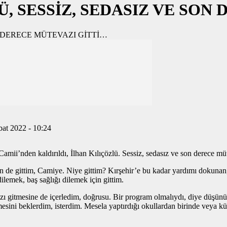
Ü, SESSİZ, SEDASIZ VE SO
bat 2022 - 10:24
mii’nden kaldırıldı, İlhan Kılıçözlü. Sessiz, sedasız ve son derece m
 gittim, Camiye. Niye gittim? Kırşehir’e bu kadar yardımı dokunan, Kı
ilemek, baş sağlığı dilemek için gittim.
vazı gitmesine de içerledim, doğrusu. Bir program olmalıydı, diye düşün
mesini beklerdim, isterdim. Mesela yaptırdığı okullardan birinde veya k