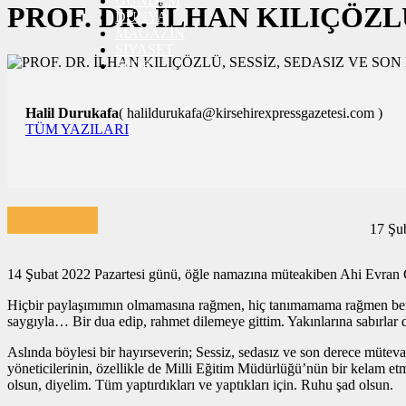
GÜNDEM
BURÇLAR
PROF. DR. İLHAN KILIÇÖZL
DÜNYA
İLETİŞİM
MAGAZİN
SİYASET
SPOR
3. SAYFA
SAĞLIK
Halil Durukafa
( halildurukafa@kirsehirexpressgazetesi.com )
TÜM YAZILARI
17 Şu
14 Şubat 2022 Pazartesi günü, öğle namazına müteakiben Ahi Evran Ca
Hiçbir paylaşımımın olmamasına rağmen, hiç tanımamama rağmen ben de
saygıyla… Bir dua edip, rahmet dilemeye gittim. Yakınlarına sabırlar d
Aslında böylesi bir hayırseverin; Sessiz, sedasız ve son derece müte
yöneticilerinin, özellikle de Milli Eğitim Müdürlüğü’nün bir kelam et
olsun, diyelim. Tüm yaptırdıkları ve yaptıkları için. Ruhu şad olsun.