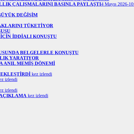
ILLIK ÇALIŞMALARINI BASINLA PAYLAŞTI
4 Mayıs 2026-10
BÜYÜK DEĞİŞİM
AKLARINI TÜKETİYOR
GUSU
İÇİN İDDİALI KONUŞTU
NUSUNDA BELGELERLE KONUŞTU
LIK YARATIYOR
A ANIL MEMİŞ DÖNEMİ
ÇEKLEŞTİRDİ
kez izlendi
z izlendi
z izlendi
İ AÇIKLAMA
kez izlendi