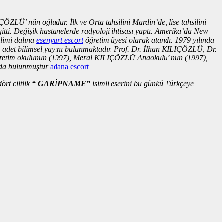
Ü’ nün oğludur. İlk ve Orta tahsilini Mardin’de, lise tahsilini
gitti. Değişik hastanelerde radyoloji ihtisası yaptı. Amerika’da New
ilimi dalına
esenyurt escort
öğretim üyesi olarak atandı. 1979 yılında
 adet bilimsel yayını bulunmaktadır. Prof. Dr. İlhan KILIÇÖZLÜ, Dr.
köğretim okulunun (1997), Meral KILIÇÖZLÜ Anaokulu’ nun (1997),
ıda bulunmuştur
adana escort
rt ciltlik
“ GARİPNAME”
isimli eserini bu günkü Türkçeye