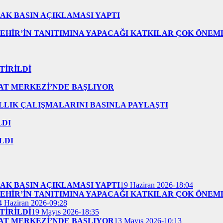
AK BASIN AÇIKLAMASI YAPTI
EHİR’İN TANITIMINA YAPACAĞI KATKILAR ÇOK ÖNEM
TİRİLDİ
AT MERKEZİ’NDE BAŞLIYOR
ILLIK ÇALIŞMALARINI BASINLA PAYLAŞTI
LDI
LDI
AK BASIN AÇIKLAMASI YAPTI
19 Haziran 2026-18:04
EHİR’İN TANITIMINA YAPACAĞI KATKILAR ÇOK ÖNEM
4 Haziran 2026-09:28
TİRİLDİ
19 Mayıs 2026-18:35
AT MERKEZİ’NDE BAŞLIYOR
13 Mayıs 2026-10:13