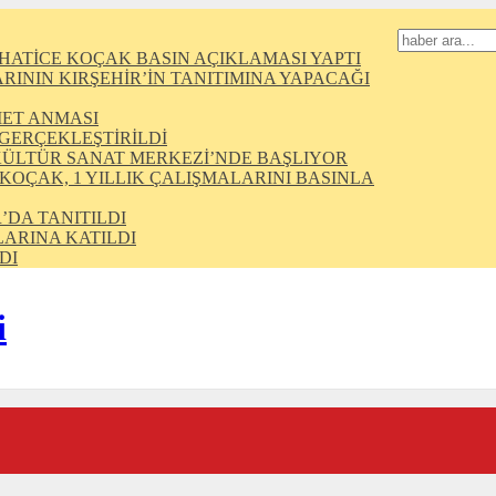
HATİCE KOÇAK BASIN AÇIKLAMASI YAPTI
ININ KIRŞEHİR’İN TANITIMINA YAPACAĞI
MET ANMASI
 GERÇEKLEŞTİRİLDİ
KÜLTÜR SANAT MERKEZİ’NDE BAŞLIYOR
 KOÇAK, 1 YILLIK ÇALIŞMALARINI BASINLA
’DA TANITILDI
ARINA KATILDI
DI