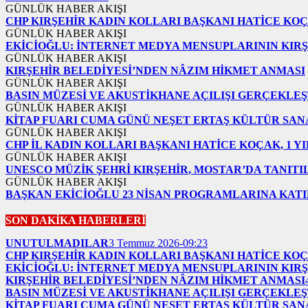
GÜNLÜK HABER AKIŞI
CHP KIRŞEHİR KADIN KOLLARI BAŞKANI HATİCE KOÇ
GÜNLÜK HABER AKIŞI
EKİCİOĞLU: İNTERNET MEDYA MENSUPLARININ KIRŞ
GÜNLÜK HABER AKIŞI
KIRŞEHİR BELEDİYESİ’NDEN NÂZIM HİKMET ANMASI
GÜNLÜK HABER AKIŞI
BASIN MÜZESİ VE AKUSTİKHANE AÇILIŞI GERÇEKLEŞ
GÜNLÜK HABER AKIŞI
KİTAP FUARI CUMA GÜNÜ NEŞET ERTAŞ KÜLTÜR SAN
GÜNLÜK HABER AKIŞI
CHP İL KADIN KOLLARI BAŞKANI HATİCE KOÇAK, 1 Y
GÜNLÜK HABER AKIŞI
UNESCO MÜZİK ŞEHRİ KIRŞEHİR, MOSTAR’DA TANITI
GÜNLÜK HABER AKIŞI
BAŞKAN EKİCİOĞLU 23 NİSAN PROGRAMLARINA KATI
SON DAKİKA HABERLERİ
UNUTULMADILAR
3 Temmuz 2026-09:23
CHP KIRŞEHİR KADIN KOLLARI BAŞKANI HATİCE KOÇ
EKİCİOĞLU: İNTERNET MEDYA MENSUPLARININ KIRŞ
KIRŞEHİR BELEDİYESİ’NDEN NÂZIM HİKMET ANMASI
BASIN MÜZESİ VE AKUSTİKHANE AÇILIŞI GERÇEKLEŞ
KİTAP FUARI CUMA GÜNÜ NEŞET ERTAŞ KÜLTÜR SAN