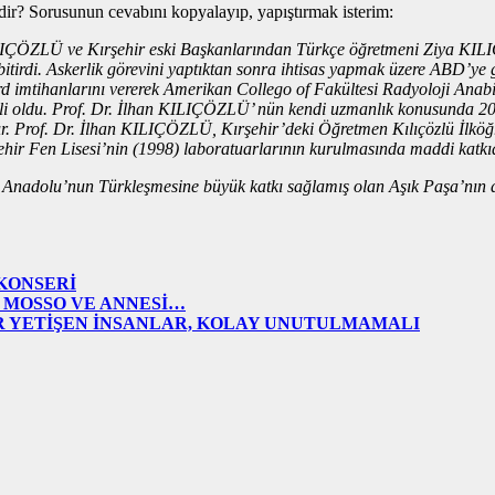
dir? Sorusunun cevabını kopyalayıp, yapıştırmak isterim:
ÇÖZLÜ ve Kırşehir eski Başkanlarından Türkçe öğretmeni Ziya KILIÇÖZL
bitirdi. Askerlik görevini yaptıktan sonra ihtisas yapmak üzere ABD’ye 
ard imtihanlarını vererek Amerikan Collego of Fakültesi Radyoloji Anab
kli oldu. Prof. Dr. İlhan KILIÇÖZLÜ’ nün kendi uzmanlık konusunda 20
ıdır. Prof. Dr. İlhan KILIÇÖZLÜ, Kırşehir’deki Öğretmen Kılıçözlü İl
ir Fen Lisesi’nin (1998) laboratuarlarının kurulmasında maddi katk
dolu’nun Türkleşmesine büyük katkı sağlamış olan Aşık Paşa’nın dö
KONSERİ
 MOSSO VE ANNESİ…
R YETİŞEN İNSANLAR, KOLAY UNUTULMAMALI