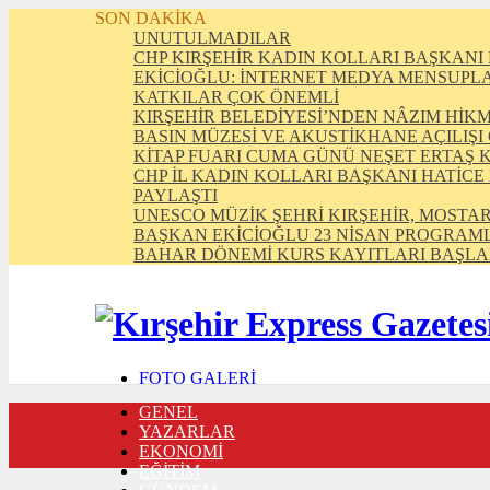
SON DAKİKA
UNUTULMADILAR
CHP KIRŞEHİR KADIN KOLLARI BAŞKANI 
EKİCİOĞLU: İNTERNET MEDYA MENSUPLAR
KATKILAR ÇOK ÖNEMLİ
KIRŞEHİR BELEDİYESİ’NDEN NÂZIM HİK
BASIN MÜZESİ VE AKUSTİKHANE AÇILIŞI
KİTAP FUARI CUMA GÜNÜ NEŞET ERTAŞ 
CHP İL KADIN KOLLARI BAŞKANI HATİCE
PAYLAŞTI
UNESCO MÜZİK ŞEHRİ KIRŞEHİR, MOSTAR
BAŞKAN EKİCİOĞLU 23 NİSAN PROGRAML
BAHAR DÖNEMİ KURS KAYITLARI BAŞLA
FOTO GALERİ
VIDEO GALERİ
GENEL
TRAFİK DURUMU
YAZARLAR
NÖBETÇİ ECZANELER
EKONOMİ
CANLI SONUÇLAR
EĞİTİM
HABER GÖNDER