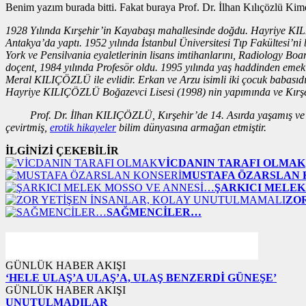
Benim yazım burada bitti. Fakat buraya Prof. Dr. İlhan Kılıçözlü Kim
1928 Yılında Kırşehir’in Kayabaşı mahallesinde doğdu. Hayriye KILI
Antakya’da yaptı. 1952 yılında İstanbul Üniversitesi Tıp Fakültesi’ni 
York ve Pensilvania eyaletlerinin lisans imtihanlarını, Radiology Bo
doçent, 1984 yılında Profesör oldu. 1995 yılında yaş haddinden eme
Meral KILIÇÖZLÜ ile evlidir. Erkan ve Arzu isimli iki çocuk babas
Hayriye KILIÇÖZLÜ Boğazevci Lisesi (1998) nin yapımında ve Kırşeh
Prof. Dr. İlhan KILIÇÖZLÜ, Kırşehir’de 14. Asırda yaşamış ve Ana
çevirtmiş,
erotik hikayeler
bilim dünyasına armağan etmiştir.
İLGİNİZİ ÇEKEBİLİR
VİCDANIN TARAFI OLMAK
MUSTAFA ÖZARSLAN 
ŞARKICI MELEK
ZO
SAĞMENCİLER…
GÜNLÜK HABER AKIŞI
‘HELE ULAŞ’A ULAŞ’A, ULAŞ BENZERDİ GÜNEŞE’
GÜNLÜK HABER AKIŞI
UNUTULMADILAR