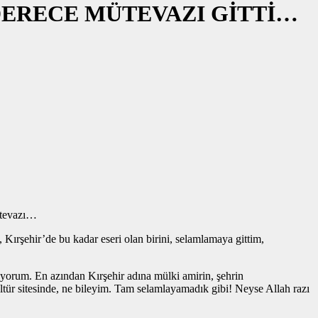
N DERECE MÜTEVAZI GİTTİ…
ütevazı…
rşehir’de bu kadar eseri olan birini, selamlamaya gittim,
üyorum. En azından Kırşehir adına mülki amirin, şehrin
ültür sitesinde, ne bileyim. Tam selamlayamadık gibi! Neyse Allah razı