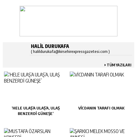
HALIL DURUKAFA
( halildurukafa@kirsehirexpressgazetesi.com )
TÜM YAZILARI
‘HELE ULAŞ’A ULAŞ’A, ULAŞ
VİCDANIN TARAFI OLMAK
BENZERDİ GÜNEŞE’