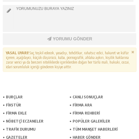
YORUMU GÖNDER
YASAL UYARI!
Suç teşkil edecek, yasadışı, tehditkar, rahatsız edici, hakaret ve küfür
içeren, aşağılayıcı, küçük düşürücü, kaba, pornografik, ahlaka aykırı, kişilik haklarına
zarar verici ya da benzeri niteliklerde içeriklerden doğan her türlü mali, hukuki, cezai,
idari sorumluluk içeriği gönderen kişiye aittir.
BURÇLAR
CANLI SONUÇLAR
FİKSTÜR
FİRMA ARA
FİRMA EKLE
FİRMA REHBERİ
NÖBETÇİ ECZANELER
POPÜLER GALERİLER
TRAFİK DURUMU
TÜM MANŞET HABERLERİ
GAZETELER
HABER GÖNDER