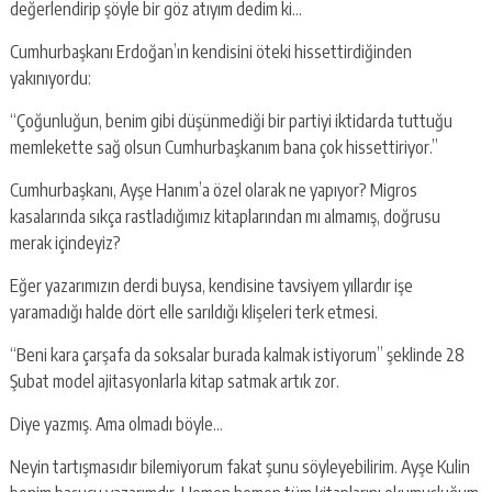
değerlendirip şöyle bir göz atıyım dedim ki…
Cumhurbaşkanı Erdoğan’ın kendisini öteki hissettirdiğinden
yakınıyordu:
“Çoğunluğun, benim gibi düşünmediği bir partiyi iktidarda tuttuğu
memlekette sağ olsun Cumhurbaşkanım bana çok hissettiriyor.”
Cumhurbaşkanı, Ayşe Hanım’a özel olarak ne yapıyor? Migros
kasalarında sıkça rastladığımız kitaplarından mı almamış, doğrusu
merak içindeyiz?
Eğer yazarımızın derdi buysa, kendisine tavsiyem yıllardır işe
yaramadığı halde dört elle sarıldığı klişeleri terk etmesi.
“Beni kara çarşafa da soksalar burada kalmak istiyorum” şeklinde 28
Şubat model ajitasyonlarla kitap satmak artık zor.
Diye yazmış. Ama olmadı böyle…
Neyin tartışmasıdır bilemiyorum fakat şunu söyleyebilirim. Ayşe Kulin