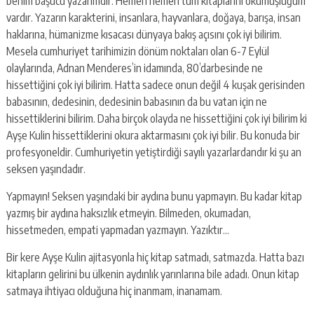
benim başucu yazarımdır. Hemen hemen tüm kitaplarını okumuşluğum
vardır. Yazarın karakterini, insanlara, hayvanlara, doğaya, barışa, insan
haklarına, hümanizme kısacası dünyaya bakış açısını çok iyi bilirim.
Mesela cumhuriyet tarihimizin dönüm noktaları olan 6-7 Eylül
olaylarında, Adnan Menderes’in idamında, 80’darbesinde ne
hissettiğini çok iyi bilirim. Hatta sadece onun değil 4 kuşak gerisinden
babasının, dedesinin, dedesinin babasının da bu vatan için ne
hissettiklerini bilirim. Daha birçok olayda ne hissettiğini çok iyi bilirim ki
Ayşe Kulin hissettiklerini okura aktarmasını çok iyi bilir. Bu konuda bir
profesyoneldir. Cumhuriyetin yetiştirdiği sayılı yazarlardandır ki şu an
seksen yaşındadır.
Yapmayın! Seksen yaşındaki bir aydına bunu yapmayın. Bu kadar kitap
yazmış bir aydına haksızlık etmeyin. Bilmeden, okumadan,
hissetmeden, empati yapmadan yazmayın. Yazıktır…
Bir kere Ayşe Kulin ajitasyonla hiç kitap satmadı, satmazda. Hatta bazı
kitapların gelirini bu ülkenin aydınlık yarınlarına bile adadı. Onun kitap
satmaya ihtiyacı olduğuna hiç inanmam, inanamam.